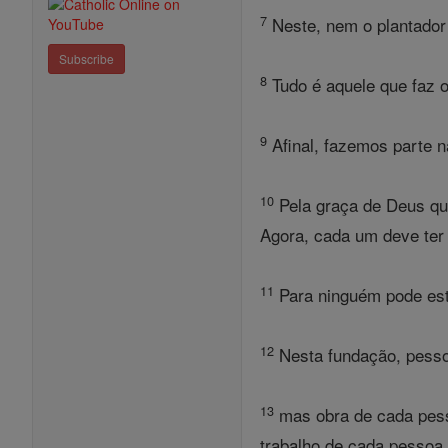
7
Neste, nem o plantador
Subscribe
8
Tudo é aquele que faz o 
9
Afinal, fazemos parte n
10
Pela graça de Deus que
Agora, cada um deve ter 
11
Para ninguém pode esta
12
Nesta fundação, pessoa
13
mas obra de cada pesso
trabalho de cada pessoa