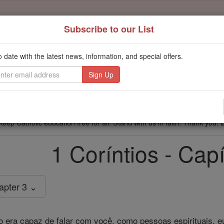
Subscribe to our List
't scroll past this
o date with the latest news, information, and special offers.
Dear readers, Catholic Online was
for our 
de-platformed by Shopify
Catholic Online School, Prayer Candles, and Catholic Online Le
. Our founders, 
million students and millions of families worldwide
this mission. But fewer than 2% of readers donate. If everyone gave ju
keep Catholic education free for all. Stand with us in faith. Thank you.
1 Coríntios - Capí
apter 3 ⌄
 era capaz de falar com você, como pessoas espirituais, e