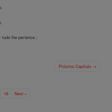
o.
ê,
 tudo lhe pertence ;
Próximo Capítulo →
16
Next »