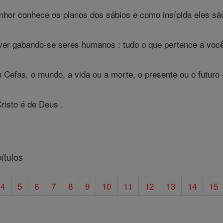
hor conhece os planos dos sábios e como insípida eles sã
ver gabando-se seres humanos : tudo o que pertence a voc
 Cefas, o mundo, a vida ou a morte, o presente ou o futuro -
risto é de Deus .
ítulos
4
5
6
7
8
9
10
11
12
13
14
15