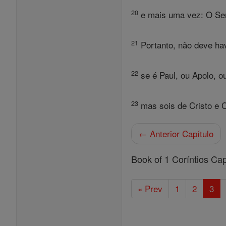
20
e mais uma vez: O Sen
21
Portanto, não deve ha
22
se é Paul, ou Apolo, ou
23
mas sois de Cristo e C
← Anterior Capítulo
Book of 1 Coríntios Cap
« Prev
1
2
3