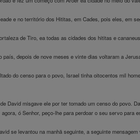
rdão e fez um começo com Aroer ea cidade no meio do vale
eade e no território dos Hititas, em Cades, pois eles, em s
 fortaleza de Tiro, ea todas as cidades dos hititas e canan
o país, depois de nove meses e vinte dias voltaram a Jerus
ltado do censo para o povo, Israel tinha oitocentos mil h
de David misgave ele por ter tomado um censo do povo. Da
 agora, ó Senhor, peço-lhe para perdoar o seu servo para es
avid se levantou na manhã seguinte, a seguinte mensagem v