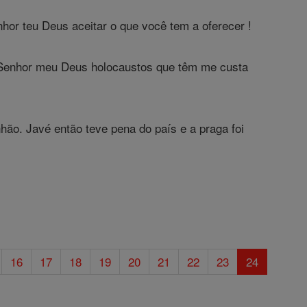
nhor teu Deus aceitar o que você tem a oferecer !
ao Senhor meu Deus holocaustos que têm me custa
hão. Javé então teve pena do país e a praga foi
16
17
18
19
20
21
22
23
24