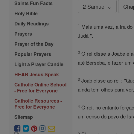
Saints Fun Facts
2 Samuel ⌄
Cha
Holy Bible
Daily Readings
1
Mais uma vez, a ira do S
Prayers
Judá ".
Prayer of the Day
2
O rei disse a Joabe e a
Popular Prayers
até Berseba, e fazer um 
Light a Prayer Candle
HEAR Jesus Speak
3
Joab disse ao rei : "Qu
Catholic Online School
ainda tem olhos para ver
- Free for Everyone
Catholic Resources -
4
Free for Everyone
O rei, no entanto forçad
um censo do povo de Isr
Sitemap
5