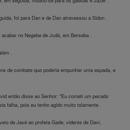
, em seguida, mudou-se para os gaditas e Jazer .
eguida, foi para Dan e de Dan atravessou a Sidon .
eus acabar no Negebe de Judá, em Berseba .
além .
omens de combate que poderia empunhar uma espada, e
vid então disse ao Senhor: "Eu cometi um pecado
ta falha, pois eu tenho agido muito tolamente .
eio de Javé ao profeta Gade, vidente de Davi,