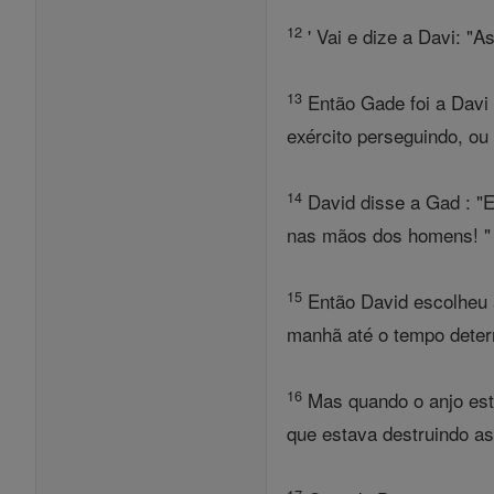
12
' Vai e dize a Davi: "A
13
Então Gade foi a Davi 
exército perseguindo, ou
14
David disse a Gad : "E
nas mãos dos homens! "
15
Então David escolheu a
manhã até o tempo deter
16
Mas quando o anjo est
que estava destruindo as