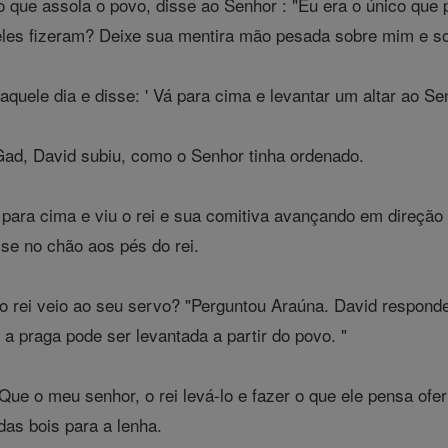
 que assola o povo, disse ao Senhor : "Eu era o único que 
eles fizeram? Deixe sua mentira mão pesada sobre mim e sob
quele dia e disse: ' Vá para cima e levantar um altar ao Se
Gad, David subiu, como o Senhor tinha ordenado.
ara cima e viu o rei e sua comitiva avançando em direção a
se no chão aos pés do rei.
o rei veio ao seu servo? "Perguntou Araúna. David responde
 a praga pode ser levantada a partir do povo. "
ue o meu senhor, o rei levá-lo e fazer o que ele pensa ofer
das bois para a lenha.