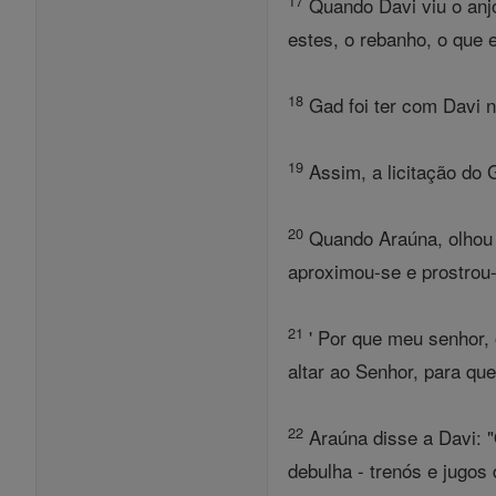
17
Quando Davi viu o anjo
estes, o rebanho, o que 
18
Gad foi ter com Davi na
19
Assim, a licitação do 
20
Quando Araúna, olhou p
aproximou-se e prostrou-
21
' Por que meu senhor, 
altar ao Senhor, para que
22
Araúna disse a Davi: "Q
debulha - trenós e jugos 