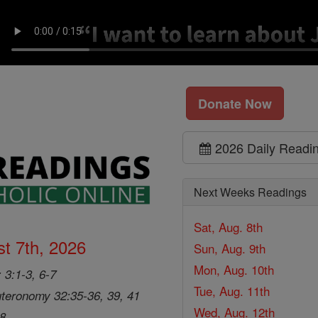
Donate Now
2026 Daily Readi
Next Weeks Readings
Sat, Aug. 8th
t 7th, 2026
Sun, Aug. 9th
Mon, Aug. 10th
 3:1-3, 6-7
Tue, Aug. 11th
teronomy 32:35-36, 39, 41
Wed, Aug. 12th
28