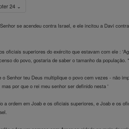
pter 24 ⌄
enhor se acendeu contra Israel, e ele incitou a Davi contra 
os oficiais superiores do exército que estavam com ele : 'Ag
censo do povo, gostaria de saber o tamanho da população. 
e o Senhor teu Deus multiplique o povo cem vezes - não imp
, mas por que o rei meu senhor ser definido nesta '
o a ordem em Joab e os oficiais superiores, e Joab e os ofic
ael.