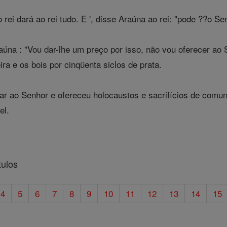
ei dará ao rei tudo. E ', disse Araúna ao rei: "pode ??o Se
raúna : "Vou dar-lhe um preço por isso, não vou oferecer 
ra e os bois por cinqüenta siclos de prata.
ar ao Senhor e ofereceu holocaustos e sacrifícios de comun
el.
tulos
4
5
6
7
8
9
10
11
12
13
14
15