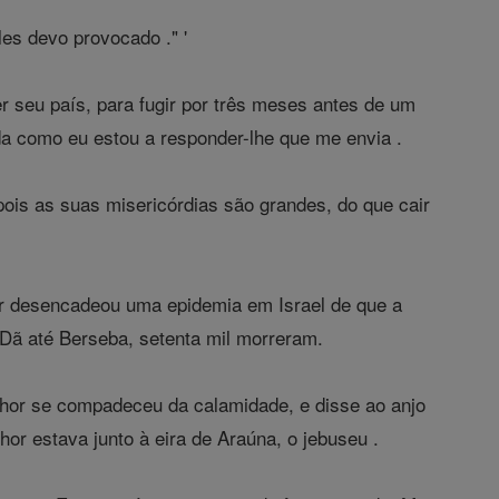
les devo provocado ." '
er seu país, para fugir por três meses antes de um
da como eu estou a responder-lhe que me envia .
pois as suas misericórdias são grandes, do que cair
or desencadeou uma epidemia em Israel de que a
Dã até Berseba, setenta mil morreram.
hor se compadeceu da calamidade, e disse ao anjo
or estava junto à eira de Araúna, o jebuseu .