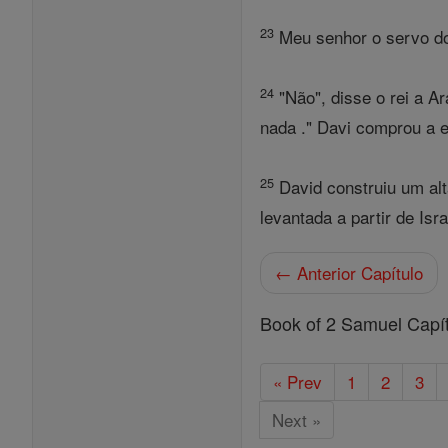
23
Meu senhor o servo do r
24
"Não", disse o rei a A
nada ." Davi comprou a ei
25
David construiu um alt
levantada a partir de Isra
← Anterior Capítulo
Book of 2 Samuel Capí
« Prev
1
2
3
Next »