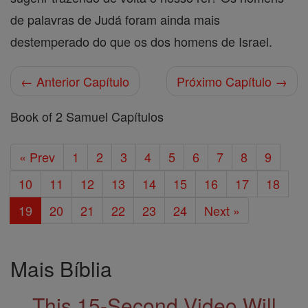
de palavras de Judá foram ainda mais
destemperado do que os dos homens de Israel.
← Anterior Capítulo
Próximo Capítulo →
Book of 2 Samuel Capítulos
« Prev
1
2
3
4
5
6
7
8
9
10
11
12
13
14
15
16
17
18
19
20
21
22
23
24
Next »
Mais Bíblia
This 15-Second Video Will