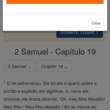
cost of a coffee — we could reach even more
families and keep this life-changing formation
free for all. Be Courageous. Be Catholic. Stand
with us today.
Close
DONATE TODAY >
2 Samuel - Capítulo 19
2 Samuel ⌄
Chapter 19 ⌄
1
O rei estremeceu. Ele foi até o quarto sobre o
portão e explodiu em lágrimas, e, como ele
chorava, ele ficava dizendo, 'Oh, meu filho Absalão!
Meu filho ! Meu filho Absalão ! Se ao menos eu