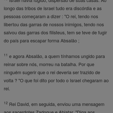
Israel havia fugido, dispersão de suas casas. Ao
longo das tribos de Israel tudo era discórdia e as
pessoas começaram a dizer : "O rei, tendo nos
libertou das garras de nossos inimigos, tendo nos
salvou das garras dos filisteus, tem se teve de fugir
do país para escapar forma Absalão ;
11
e agora Absalão, a quem tínhamos ungido para
reinar sobre nós, morreu na batalha. Por que
ninguém sugerir que o rei deveria ser trazido de
volta ? "O que foi dito por todo o Israel chegaram ao
rei.
12
Rei David, em seguida, enviou uma mensagem
aos sacerdotes Zadoque e Abiatar, "Diga aos