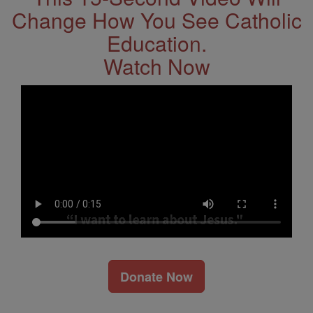
Change How You See Catholic
Education.
Watch Now
Donate Now