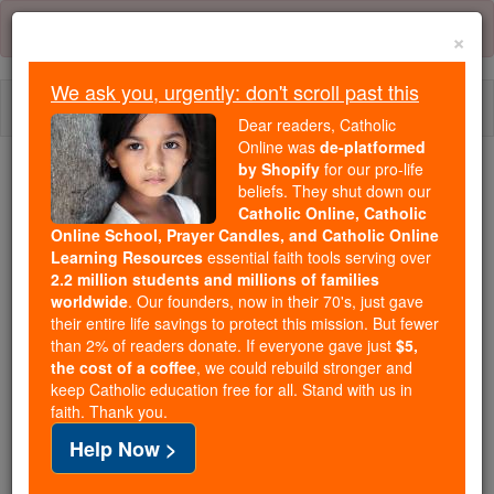
Skip
Error:
No page
to
×
content
We ask you, urgently: don't scroll past this
Togg
Dear readers, Catholic
navi
Online was
de-platformed
by Shopify
for our pro-life
beliefs. They shut down our
Because of You, 2.2 Million
Catholic Online, Catholic
Students Are Being Formed in the
Online School, Prayer Candles, and Catholic Online
Faith
Learning Resources
essential faith tools serving over
2.2 million students and millions of families
Because of generous supporters like you,
worldwide
. Our founders, now in their 70's, just gave
their entire life savings to protect this mission. But fewer
Catholic Online School has already delivered
than 2% of readers donate. If everyone gave just
$5,
free, faithful Catholic education to over 2.2
the cost of a coffee
, we could rebuild stronger and
million students across 193 countries. In an age
keep Catholic education free for all. Stand with us in
of noise and algorithms, you are helping form
faith. Thank you.
souls with truth, prayer, Scripture, and Christ.
Help Now >
If everyone who reads this gave just $5 — the