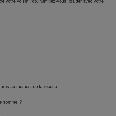
e votre voisin : go, humiliez-vous, plaider avec votre
itures au moment de la récolte .
re sommeil?