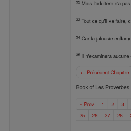
32
Mais l'adultère n'a pas 
33
Tout ce qu'il va faire,
34
Car la jalousie enflamm
35
il n'examinera aucune 
← Précédent Chapitre
Book of Les Proverbes 
« Prev
1
2
3
25
26
27
28