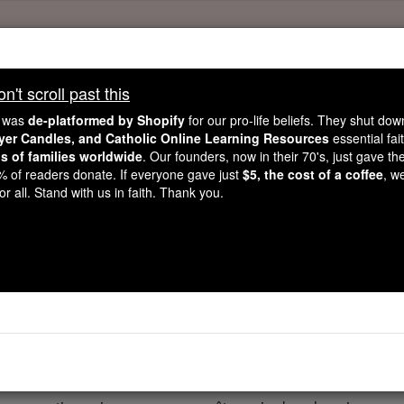
Daily Reading for Thursday, October ...
Today's Reading
't scroll past this
ies of the Rosary
e was
de-platformed by Shopify
for our pro-life beliefs. They shut do
ayer Candles, and Catholic Online Learning Resources
essential fai
ns of families worldwide
. Our founders, now in their 70's, just gave thei
Les Proverbes - Ch
2% of readers donate. If everyone gave just
$5, the cost of a coffee
, w
r all. Stand with us in faith. Thank you.
Chapter 6 ⌄
 passé caution pour votre voisin, si vous avez garanti la ca
é avec tes lèvres, si à travers les mots de la vôtre que vou