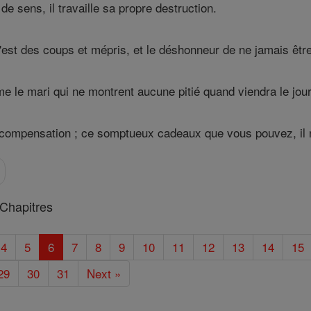
de sens, il travaille sa propre destruction.
 c'est des coups et mépris, et le déshonneur de ne jamais être
e le mari qui ne montrent aucune pitié quand viendra le jou
compensation ; ce somptueux cadeaux que vous pouvez, il n
Chapitres
4
5
6
7
8
9
10
11
12
13
14
15
29
30
31
Next »