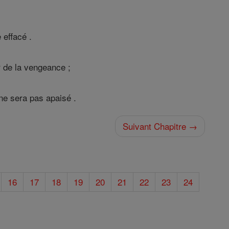
 effacé .
r de la vengeance ;
e sera pas apaisé .
Suivant Chapitre →
16
17
18
19
20
21
22
23
24