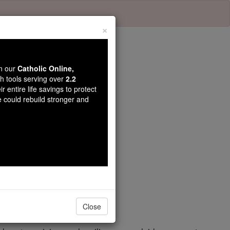
×
wn our
Catholic Online,
th tools serving over
2.2
r entire life savings to protect
apitre 6
e could rebuild stronger and
ution d'un étranger,
s avez été piégé ,
Close