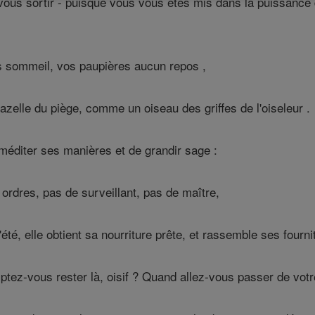
ous sortir - puisque vous vous êtes mis dans la puissance d
 sommeil, vos paupières aucun repos ,
zelle du piège, comme un oiseau des griffes de l'oiseleur .
; méditer ses manières et de grandir sage :
rdres, pas de surveillant, pas de maître,
'été, elle obtient sa nourriture prête, et rassemble ses fourn
ez-vous rester là, oisif ? Quand allez-vous passer de vot