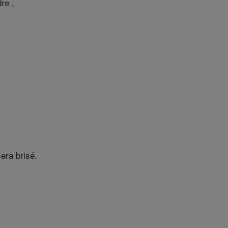
re ,
sera brisé.