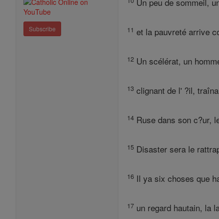
10
Un peu de sommeil, un 
Subscribe
11
et la pauvreté arrive 
12
Un scélérat, un homme v
13
clignant de l' ?il, traî
14
Ruse dans son c?ur, le 
15
Disaster sera le rattra
16
Il ya six choses que hai
17
un regard hautain, la 