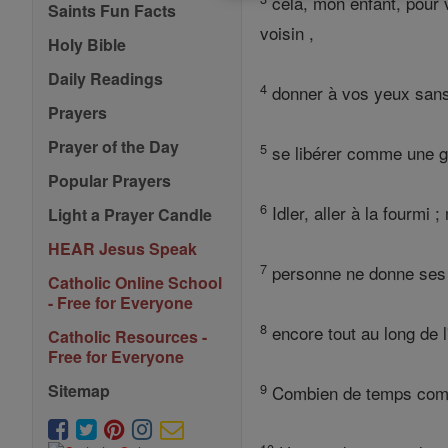
cela, mon enfant, pour v
Saints Fun Facts
voisin ,
Holy Bible
Daily Readings
4
donner à vos yeux sans
Prayers
Prayer of the Day
5
se libérer comme une ga
Popular Prayers
6
Idler, aller à la fourmi 
Light a Prayer Candle
HEAR Jesus Speak
7
personne ne donne ses o
Catholic Online School
- Free for Everyone
8
encore tout au long de l
Catholic Resources -
Free for Everyone
9
Sitemap
Combien de temps compt