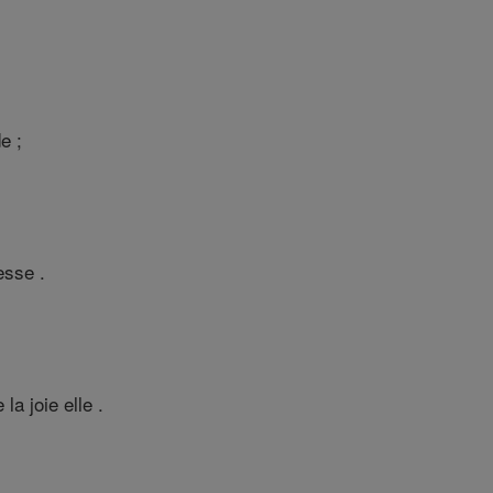
e ;
esse .
la joie elle .