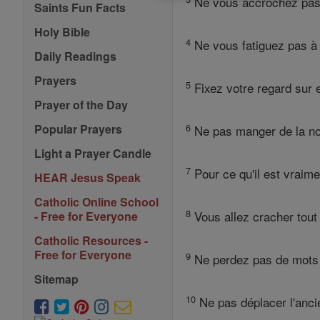
Ne vous accrochez pas à
Saints Fun Facts
Holy Bible
4
Ne vous fatiguez pas à l
Daily Readings
Prayers
5
Fixez votre regard sur el
Prayer of the Day
6
Popular Prayers
Ne pas manger de la nour
Light a Prayer Candle
7
Pour ce qu'il est vraime
HEAR Jesus Speak
Catholic Online School
8
Vous allez cracher tout
- Free for Everyone
Catholic Resources -
Free for Everyone
9
Ne perdez pas de mots s
Sitemap
10
Ne pas déplacer l'ancie