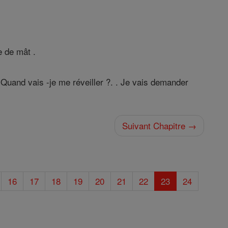
.
e de mât .
 Quand vais -je me réveiller ?. . Je vais demander
Suivant Chapitre →
16
17
18
19
20
21
22
23
24