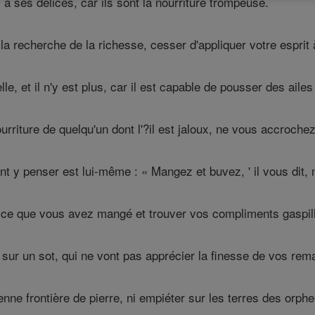
 ses délices, car ils sont la nourriture trompeuse.
a recherche de la richesse, cesser d'appliquer votre esprit 
le, et il n'y est plus, car il est capable de pousser des aile
riture de quelqu'un dont l'?il est jaloux, ne vous accroche
nt y penser est lui-même : « Mangez et buvez, ' il vous dit,
 ce que vous avez mangé et trouver vos compliments gaspil
ur un sot, qui ne vont pas apprécier la finesse de vos rem
nne frontière de pierre, ni empiéter sur les terres des orphel