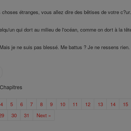
 choses étranges, vous allez dire des bêtises de votre c?ur
u'un qui dort au milieu de l'océan, comme on dort à la têt
 Mais je ne suis pas blessé. Me battus ? Je ne ressens rien.
Chapitres
4
5
6
7
8
9
10
11
12
13
14
15
29
30
31
Next »