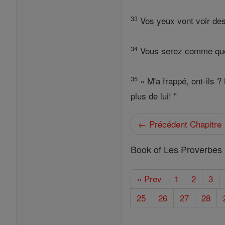
33
Vos yeux vont voir des
34
Vous serez comme quelq
35
» M'a frappé, ont-ils ?
plus de lui! "
← Précédent Chapitre
Book of Les Proverbes 
« Prev
1
2
3
25
26
27
28