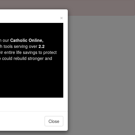
×
wn our
Catholic Online,
th tools serving over
2.2
r entire life savings to protect
pitre 23
e could rebuild stronger and
 que vous avez devant vous ;
Close