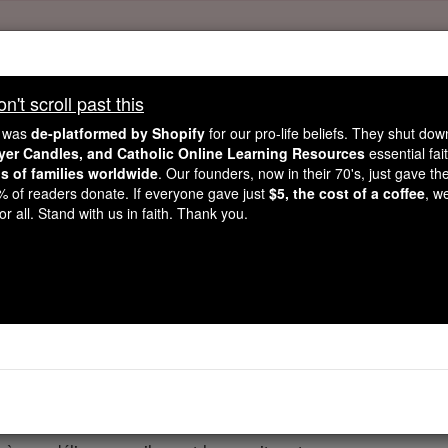
Daily Reading for Thursday, October ...
Today's Reading
't scroll past this
ies of the Rosary
e was
de-platformed by Shopify
for our pro-life beliefs. They shut do
ayer Candles, and Catholic Online Learning Resources
essential fai
ns of families worldwide
. Our founders, now in their 70's, just gave thei
Les Proverbes - Cha
2% of readers donate. If everyone gave just
$5, the cost of a coffee
, w
r all. Stand with us in faith. Thank you.
Chapter 23 ⌄
ège à la table d'un grand homme, prendre bonne note de ce
pétit mettre un couteau sous la gorge.