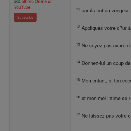
11
car ils ont un vengeur p
Subscribe
12
Appliquez votre c?ur à l
13
Ne soyez pas avare de c
14
Donnez-lui un coup de 
15
Mon enfant, si ton coe
16
et mon moi intime se r
17
Ne laissez pas votre c?