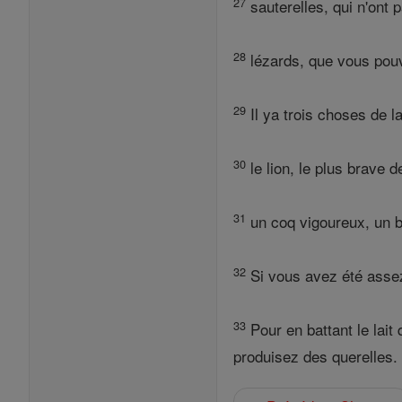
27
sauterelles, qui n'ont 
28
lézards, que vous pouve
29
Il ya trois choses de 
30
le lion, le plus brave d
31
un coq vigoureux, un bo
32
Si vous avez été assez
33
Pour en battant le lait
produisez des querelles.