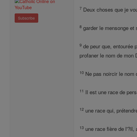
7
Deux choses que je vou
Subscribe
8
garder le mensonge et s
9
de peur que, entourée pa
profaner le nom de mon D
10
Ne pas noircir le nom d
11
Il est une race de pers
12
une race qui, prétendre
13
une race fière de l'?il