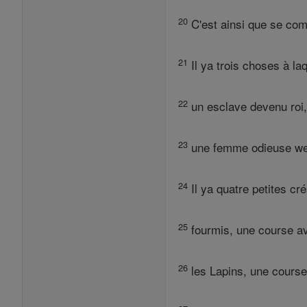
20
C'est ainsi que se compo
21
Il ya trois choses à laq
22
un esclave devenu roi, 
23
une femme odieuse wed 
24
Il ya quatre petites cré
25
fourmis, une course ave
26
les Lapins, une course