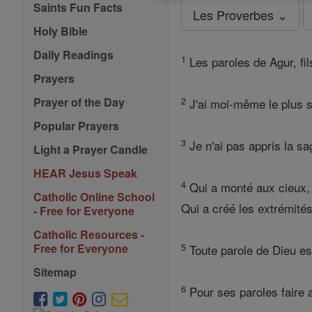
Saints Fun Facts
Les Proverbes ⌄
Holy Bible
Daily Readings
1
Les paroles de Agur, fil
Prayers
2
Prayer of the Day
J'ai moi-même le plus s
Popular Prayers
3
Je n'ai pas appris la s
Light a Prayer Candle
HEAR Jesus Speak
4
Qui a monté aux cieux, 
Catholic Online School
Qui a créé les extrémité
- Free for Everyone
Catholic Resources -
5
Free for Everyone
Toute parole de Dieu est
Sitemap
6
Pour ses paroles faire a