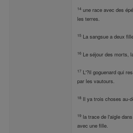
14
une race avec des épée
les terres.
15
La sangsue a deux fille
16
Le séjour des morts, la
17
L'?il goguenard qui re
par les vautours.
18
Il ya trois choses au-
19
la trace de l'aigle dan
avec une fille.