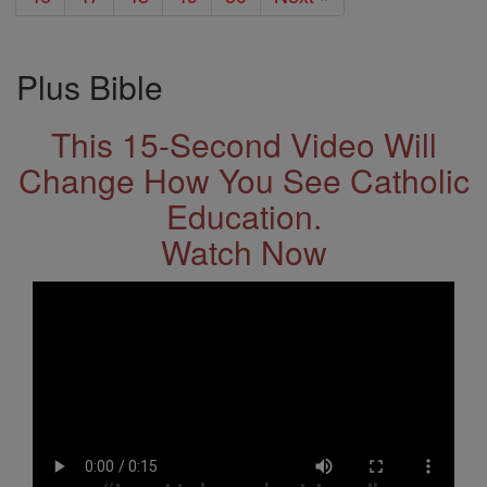
Plus Bible
This 15-Second Video Will
Change How You See Catholic
Education.
Watch Now