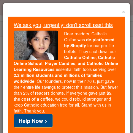
Skip
Error:
No page
to
×
content
We ask you, urgently: don't scroll past this
Togg
Dear readers, Catholic
navi
Online was
de-platformed
by Shopify
for our pro-life
beliefs. They shut down our
Because of You, 2.2 Million
Catholic Online, Catholic
Students Are Being Formed in the
Online School, Prayer Candles, and Catholic Online
Faith
Learning Resources
essential faith tools serving over
2.2 million students and millions of families
Because of generous supporters like you,
worldwide
. Our founders, now in their 70's, just gave
their entire life savings to protect this mission. But fewer
Catholic Online School has already delivered
than 2% of readers donate. If everyone gave just
$5,
free, faithful Catholic education to over 2.2
the cost of a coffee
, we could rebuild stronger and
million students across 193 countries. In an age
keep Catholic education free for all. Stand with us in
of noise and algorithms, you are helping form
faith. Thank you.
souls with truth, prayer, Scripture, and Christ.
Help Now >
If everyone who reads this gave just $5 — the