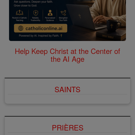
Help Keep Christ at the Center of
the AI Age
SAINTS
PRIÈRES