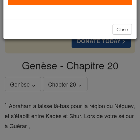
cost of a coffee — we could reach even more
families and keep this life-changing formation
free for all. Be Courageous. Be Catholic. Stand
with us today.
Close
DONATE TODAY >
Genèse - Chapitre 20
Genèse ⌄
Chapter 20 ⌄
1
Abraham a laissé là-bas pour la région du Néguev,
et s'établit entre Kadès et Shur. Lors de votre séjour
à Guérar ,