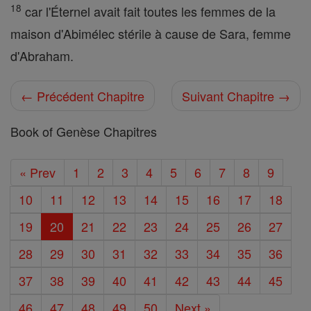
18
car l'Éternel avait fait toutes les femmes de la
maison d'Abimélec stérile à cause de Sara, femme
d'Abraham.
← Précédent Chapitre
Suivant Chapitre →
Book of Genèse Chapitres
« Prev
1
2
3
4
5
6
7
8
9
10
11
12
13
14
15
16
17
18
19
20
21
22
23
24
25
26
27
28
29
30
31
32
33
34
35
36
37
38
39
40
41
42
43
44
45
46
47
48
49
50
Next »