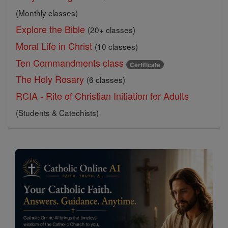
(Monthly classes)
Explore the Bible
(20+ classes)
Moral Life in Christ
(10 classes)
Ten Commandments class
Certificate
The Holy Rosary
(6 classes)
RCIA - Rite of Christian Initiation for Adults
(Students & Catechists)