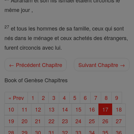
Abraham et son fils Ismaël étaient circoncis le
même jour ,
27
et tous les hommes de sa famille, ceux qui sont
nés dans le ménage et ceux achetés des étrangers,
furent circoncis avec lui.
← Précédent Chapitre
Suivant Chapitre →
Book of Genèse Chapitres
« Prev
1
2
3
4
5
6
7
8
9
10
11
12
13
14
15
16
17
18
19
20
21
22
23
24
25
26
27
28
29
30
31
32
33
34
35
36