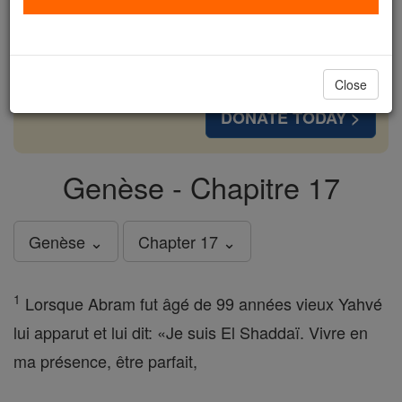
cost of a coffee — we could reach even more
families and keep this life-changing formation
free for all. Be Courageous. Be Catholic. Stand
with us today.
Close
DONATE TODAY >
Genèse - Chapitre 17
Genèse ⌄
Chapter 17 ⌄
1
Lorsque Abram fut âgé de 99 années vieux Yahvé
lui apparut et lui dit: «Je suis El Shaddaï. Vivre en
ma présence, être parfait,