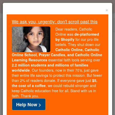
Skip
Error:
No page
to
×
content
We ask you, urgently: don't scroll past this
Togg
Dear readers, Catholic
navi
Online was
de-platformed
by Shopify
for our pro-life
beliefs. They shut down our
Because of You, 2.2 Million
Catholic Online, Catholic
Students Are Being Formed in the
Online School, Prayer Candles, and Catholic Online
Faith
Learning Resources
essential faith tools serving over
2.2 million students and millions of families
Because of generous supporters like you,
worldwide
. Our founders, now in their 70's, just gave
their entire life savings to protect this mission. But fewer
Catholic Online School has already delivered
than 2% of readers donate. If everyone gave just
$5,
free, faithful Catholic education to over 2.2
the cost of a coffee
, we could rebuild stronger and
million students across 193 countries. In an age
keep Catholic education free for all. Stand with us in
of noise and algorithms, you are helping form
faith. Thank you.
souls with truth, prayer, Scripture, and Christ.
Help Now >
If everyone who reads this gave just $5 — the