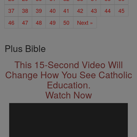
37
38
39
40
41
42
43
44
45
46
47
48
49
50
Next »
Plus Bible
This 15-Second Video Will
Change How You See Catholic
Education.
Watch Now