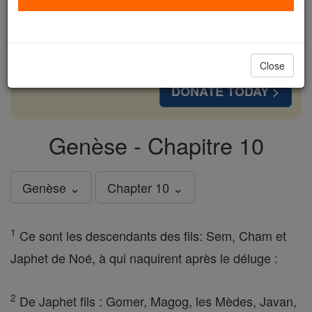
cost of a coffee — we could reach even more
families and keep this life-changing formation
free for all. Be Courageous. Be Catholic. Stand
with us today.
Close
DONATE TODAY >
Genèse - Chapitre 10
Genèse ⌄
Chapter 10 ⌄
1
Ce sont les descendants des fils: Sem, Cham et
Japhet de Noé, à qui naquirent après le déluge :
2
De Japhet fils : Gomer, Magog, les Mèdes, Javan,