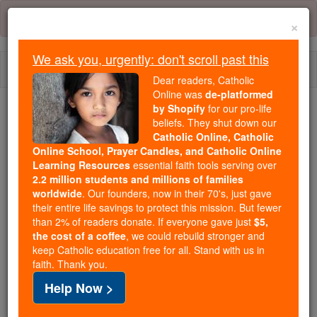
Skip
Error:
No page
to
×
content
We ask you, urgently: don't scroll past this
Togg
Dear readers, Catholic
navi
Online was
de-platformed
by Shopify
for our pro-life
beliefs. They shut down our
Because of You, 2.2 Million
Catholic Online, Catholic
Students Are Being Formed in the
Online School, Prayer Candles, and Catholic Online
Faith
Learning Resources
essential faith tools serving over
2.2 million students and millions of families
Because of generous supporters like you,
worldwide
. Our founders, now in their 70's, just gave
their entire life savings to protect this mission. But fewer
Catholic Online School has already delivered
than 2% of readers donate. If everyone gave just
$5,
free, faithful Catholic education to over 2.2
the cost of a coffee
, we could rebuild stronger and
million students across 193 countries. In an age
keep Catholic education free for all. Stand with us in
of noise and algorithms, you are helping form
faith. Thank you.
souls with truth, prayer, Scripture, and Christ.
Help Now >
If everyone who reads this gave just $5 — the