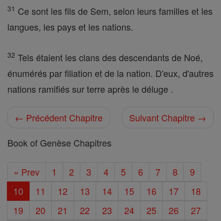
31
Ce sont les fils de Sem, selon leurs familles et les
langues, les pays et les nations.
32
Tels étaient les clans des descendants de Noé,
énumérés par filiation et de la nation. D'eux, d'autres
nations ramifiés sur terre après le déluge .
← Précédent Chapitre
Suivant Chapitre →
Book of Genèse Chapitres
« Prev
1
2
3
4
5
6
7
8
9
10
11
12
13
14
15
16
17
18
19
20
21
22
23
24
25
26
27