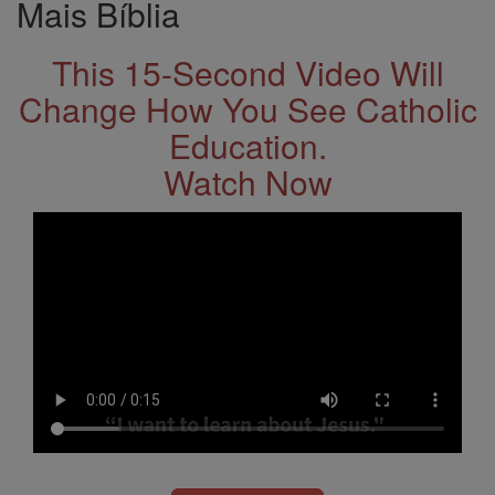
Mais Bíblia
This 15-Second Video Will
Change How You See Catholic
Education.
Watch Now