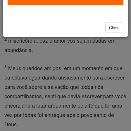
para aqueles que são chamados, para aqueles que
são queridos por Deus Pai e guardados seguro para
Jesus Cristo ,
Close
2
misericórdia, paz e amor vos sejam dadas em
abundância.
3
Meus queridos amigos, em um momento em que
eu estava aguardando ansiosamente para escrever
para você sobre a salvação que todos nós
compartilhamos, senti que devia escrever para você
encorajá-lo a lutar arduamente pela fé que foi uma
vez por todas foi entregue aos o povo santo de
Deus.