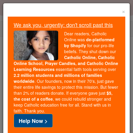
Skip
Error:
No page
to
×
content
We ask you, urgently: don't scroll past this
Togg
Dear readers, Catholic
navi
Online was
de-platformed
by Shopify
for our pro-life
Trending:
beliefs. They shut down our
Catholic Online, Catholic
Daily Reading for Thursday, October ...
Online School, Prayer Candles, and Catholic Online
Today's Reading
The Mysteries of the Rosary
Learning Resources
essential faith tools serving over
2.2 million students and millions of families
worldwide
. Our founders, now in their 70's, just gave
Judas - Capítulo 1
their entire life savings to protect this mission. But fewer
than 2% of readers donate. If everyone gave just
$5,
the cost of a coffee
, we could rebuild stronger and
keep Catholic education free for all. Stand with us in
Judas ⌄
Chapter 1 ⌄
faith. Thank you.
Help Now >
1
De Judas, servo de Jesus Cristo e irmão de Tiago,