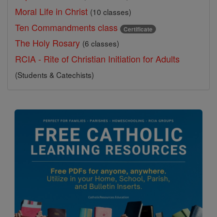
Moral Life in Christ
(10 classes)
Ten Commandments class
Certificate
The Holy Rosary
(6 classes)
RCIA - Rite of Christian Initiation for Adults
(Students & Catechists)