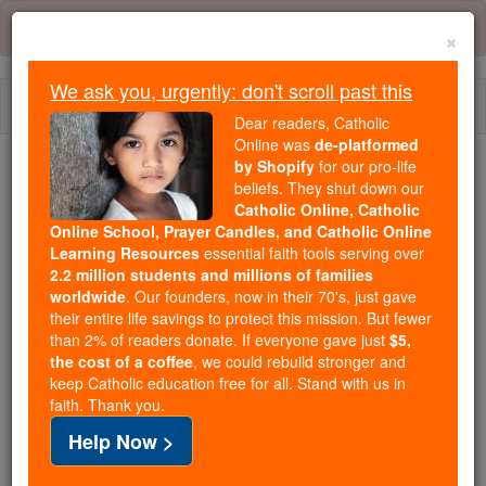
Skip
Error:
No page
to
×
content
We ask you, urgently: don't scroll past this
Togg
Dear readers, Catholic
navi
Online was
de-platformed
by Shopify
for our pro-life
We ask you, urgently: don't scroll past this
beliefs. They shut down our
Catholic Online, Catholic
Dear readers, Catholic Online
Online School, Prayer Candles, and Catholic Online
Learning Resources
essential faith tools serving over
was
de-platformed by Shopify
2.2 million students and millions of families
for our pro-life beliefs. They
worldwide
. Our founders, now in their 70's, just gave
shut down our
Catholic
their entire life savings to protect this mission. But fewer
Online, Catholic Online School, Prayer Candles, and
than 2% of readers donate. If everyone gave just
$5,
the cost of a coffee
, we could rebuild stronger and
essential faith
Catholic Online Learning Resources
keep Catholic education free for all. Stand with us in
tools serving over
2.2 million students and millions of
faith. Thank you.
. Our founders, now in their 70's,
families worldwide
Help Now >
just gave their entire life savings to protect this mission.
But fewer than 2% of readers donate. If everyone gave