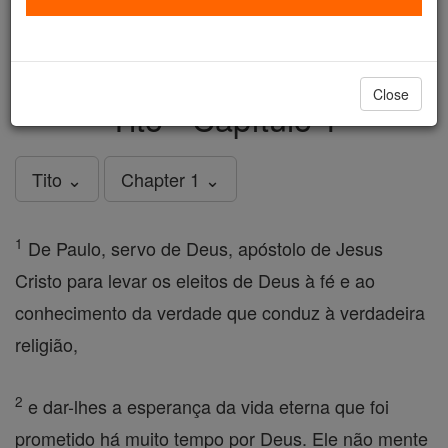
just
, we could rebuild stronger
$5, the cost of a coffee
and keep Catholic education free for all. Stand with us
in faith. Thank you.
DONATE TODAY >
Close
Tito - Capítulo 1
Tito ⌄
Chapter 1 ⌄
1
De Paulo, servo de Deus, apóstolo de Jesus
Cristo para levar os eleitos de Deus à fé e ao
conhecimento da verdade que conduz à verdadeira
religião,
2
e dar-lhes a esperança da vida eterna que foi
prometido há muito tempo por Deus. Ele não mente