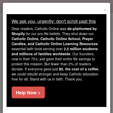
Skip
Error:
No page
to
×
content
We ask you, urgently: don't scroll past this
Togg
Dear readers, Catholic Online was
de-platformed by
navi
Shopify
for our pro-life beliefs. They shut down our
Catholic Online, Catholic Online School, Prayer
We ask you, urgently: don't scroll past this
Candles, and Catholic Online Learning Resources
essential faith tools serving over
2.2 million students
Dear readers, Catholic Online
and millions of families worldwide
. Our founders,
now in their 70's, just gave their entire life savings to
was
de-platformed by Shopify
protect this mission. But fewer than 2% of readers
for our pro-life beliefs. They
donate. If everyone gave just
$5, the cost of a coffee
,
shut down our
Catholic
we could rebuild stronger and keep Catholic education
Online, Catholic Online School, Prayer Candles, and
free for all. Stand with us in faith. Thank you.
essential faith
Catholic Online Learning Resources
tools serving over
2.2 million students and millions of
Help Now >
. Our founders, now in their 70's,
families worldwide
just gave their entire life savings to protect this mission.
But fewer than 2% of readers donate. If everyone gave