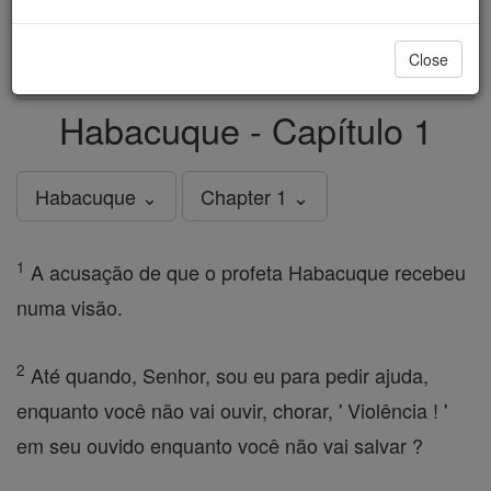
just
, we could rebuild stronger
$5, the cost of a coffee
and keep Catholic education free for all. Stand with us
Close
in faith. Thank you.
DONATE TODAY >
Habacuque - Capítulo 1
Habacuque ⌄
Chapter 1 ⌄
1
A acusação de que o profeta Habacuque recebeu
numa visão.
2
Até quando, Senhor, sou eu para pedir ajuda,
enquanto você não vai ouvir, chorar, ' Violência ! '
em seu ouvido enquanto você não vai salvar ?