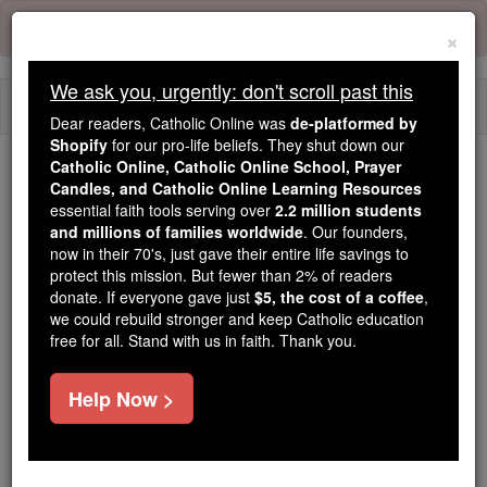
Skip
Error:
No page
to
×
content
We ask you, urgently: don't scroll past this
Togg
Dear readers, Catholic Online was
de-platformed by
navi
Shopify
for our pro-life beliefs. They shut down our
Catholic Online, Catholic Online School, Prayer
Candles, and Catholic Online Learning Resources
Because of You, 2.2 Million
essential faith tools serving over
2.2 million students
Students Are Being Formed in the
and millions of families worldwide
. Our founders,
Faith
now in their 70's, just gave their entire life savings to
protect this mission. But fewer than 2% of readers
Because of generous supporters like you,
donate. If everyone gave just
$5, the cost of a coffee
,
we could rebuild stronger and keep Catholic education
Catholic Online School has already delivered
free for all. Stand with us in faith. Thank you.
free, faithful Catholic education to over 2.2
million students across 193 countries. In an age
Help Now >
of noise and algorithms, you are helping form
souls with truth, prayer, Scripture, and Christ.
If everyone who reads this gave just $5 — the