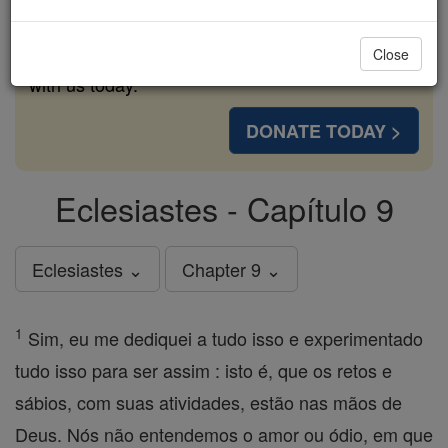
cost of a coffee — we could reach even more
families and keep this life-changing formation
Close
free for all. Be Courageous. Be Catholic. Stand
with us today.
DONATE TODAY >
Eclesiastes - Capítulo 9
Eclesiastes ⌄
Chapter 9 ⌄
1
Sim, eu me dediquei a tudo isso e experimentado
tudo isso para ser assim : isto é, que os retos e
sábios, com suas atividades, estão nas mãos de
Deus. Nós não entendemos o amor ou ódio, em que