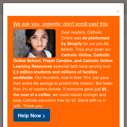
Skip
Error:
No page
to
×
content
We ask you, urgently: don't scroll past this
Togg
Dear readers, Catholic
navi
Online was
de-platformed
by Shopify
for our pro-life
We ask you, urgently: don't scroll past this
beliefs. They shut down our
Catholic Online, Catholic
Dear readers, Catholic Online
Online School, Prayer Candles, and Catholic Online
Learning Resources
essential faith tools serving over
was
de-platformed by Shopify
2.2 million students and millions of families
for our pro-life beliefs. They
worldwide
. Our founders, now in their 70's, just gave
shut down our
Catholic
their entire life savings to protect this mission. But fewer
Online, Catholic Online School, Prayer Candles, and
than 2% of readers donate. If everyone gave just
$5,
the cost of a coffee
, we could rebuild stronger and
essential faith
Catholic Online Learning Resources
keep Catholic education free for all. Stand with us in
tools serving over
2.2 million students and millions of
faith. Thank you.
. Our founders, now in their 70's,
families worldwide
Help Now >
just gave their entire life savings to protect this mission.
But fewer than 2% of readers donate. If everyone gave