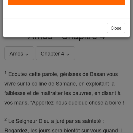
just
, we could rebuild stronger
$5, the cost of a coffee
and keep Catholic education free for all. Stand with us
in faith. Thank you.
DONATE TODAY >
Close
Amos - Chapitre 4
Amos ⌄
Chapter 4 ⌄
1
Ecoutez cette parole, génisses de Basan vous
vivre sur la colline de Samarie, en exploitant la
faiblesse et de maltraiter les pauvres, en disant à
vos maris, "Apportez-nous quelque chose à boire !
2
Le Seigneur Dieu a juré par sa sainteté :
Regardez, les jours sera bientôt sur vous quand il