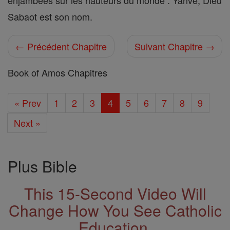
enjambées sur les hauteurs du monde : Yahvé, Dieu
Sabaot est son nom.
← Précédent Chapitre
Suivant Chapitre →
Book of Amos Chapitres
« Prev
1
2
3
4
5
6
7
8
9
Next »
Plus Bible
This 15-Second Video Will
Change How You See Catholic
Education.