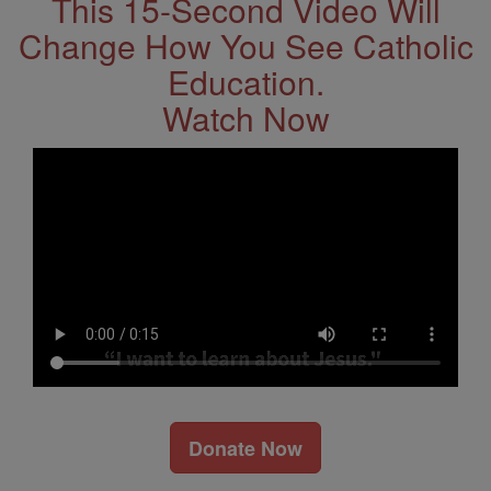
This 15-Second Video Will
Change How You See Catholic
Education.
Watch Now
Donate Now