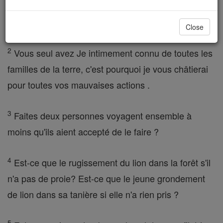
prononce contre vous, contre toute la famille que j'ai
fait monter d'Egypte :
Close
2
Vous seul avez Je intimement connu de toutes les
familles de la terre, c'est pourquoi je vous châtierai
pour toutes vos mauvaises actions .
3
Faites deux personnes voyagent ensemble à
moins qu'ils aient accepté de le faire ?
4
Est-ce que le rugissement du lion dans la forêt s'il
n'a pas de proie? Est-ce que le jeune grondement
de lion dans sa tanière si elle n'a rien pris ?
5