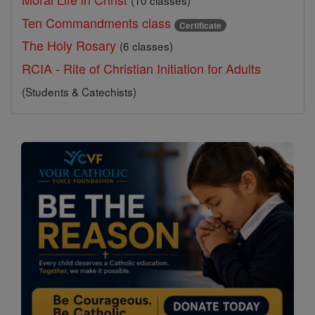
(10 classes)
Ten Commandments class
Certificate
The Holy Rosary
(6 classes)
RCIA - Rite of Christian Initiation for Adults
(Students & Catechists)