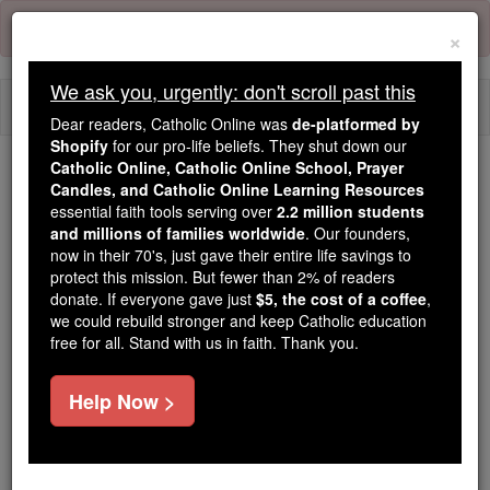
Skip
Error:
No page
to
×
content
We ask you, urgently: don't scroll past this
Togg
Dear readers, Catholic Online was
de-platformed by
navi
Shopify
for our pro-life beliefs. They shut down our
Catholic Online, Catholic Online School, Prayer
Trending:
Candles, and Catholic Online Learning Resources
essential faith tools serving over
2.2 million students
Daily Reading for Thursday, October ...
and millions of families worldwide
. Our founders,
Today's Reading
The Mysteries of the Rosary
now in their 70's, just gave their entire life savings to
protect this mission. But fewer than 2% of readers
donate. If everyone gave just
$5, the cost of a coffee
,
Amos - Chapitre 3
we could rebuild stronger and keep Catholic education
free for all. Stand with us in faith. Thank you.
Amos ⌄
Chapter 3 ⌄
Help Now >
1
Ecoute, Israël, à cette prophétie que l'Éternel