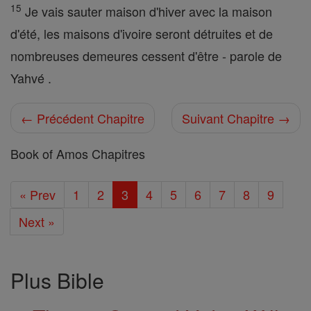
15
Je vais sauter maison d'hiver avec la maison
d'été, les maisons d'ivoire seront détruites et de
nombreuses demeures cessent d'être - parole de
Yahvé .
← Précédent Chapitre
Suivant Chapitre →
Book of Amos Chapitres
« Prev
1
2
3
4
5
6
7
8
9
Next »
Plus Bible