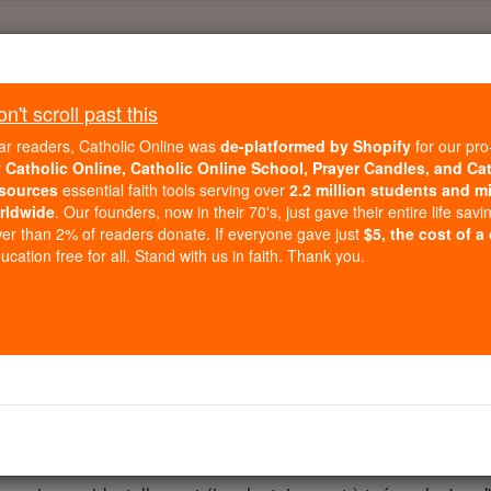
Daily Reading for Thursday, October ...
Today's Reading
't scroll past this
ies of the Rosary
ar readers, Catholic Online was
de-platformed by Shopify
for our pro
r
Catholic Online, Catholic Online School, Prayer Candles, and Ca
sources
essential faith tools serving over
2.2 million students and mi
Josué - Chapitr
rldwide
. Our founders, now in their 70's, just gave their entire life savi
er than 2% of readers donate. If everyone gave just
$5, the cost of a
cation free for all. Stand with us in faith. Thank you.
 20 ⌄
raël et dis-leur: « Choisissez -vous les villes de refuge dont