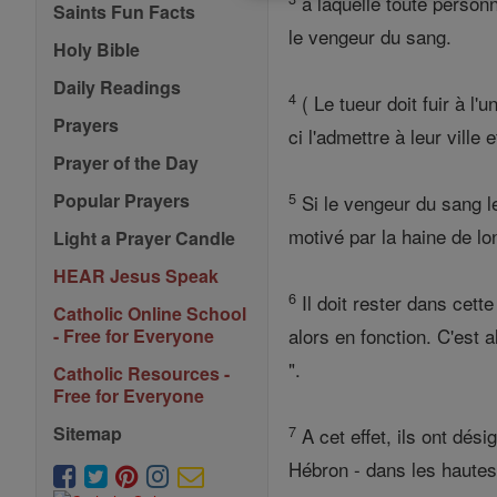
à laquelle toute personn
Saints Fun Facts
le vengeur du sang.
Holy Bible
Daily Readings
4
( Le tueur doit fuir à l'u
Prayers
ci l'admettre à leur ville 
Prayer of the Day
5
Popular Prayers
Si le vengeur du sang le 
motivé par la haine de lo
Light a Prayer Candle
HEAR Jesus Speak
6
Il doit rester dans cette
Catholic Online School
alors en fonction. C'est a
- Free for Everyone
".
Catholic Resources -
Free for Everyone
7
Sitemap
A cet effet, ils ont dés
Hébron - dans les hautes