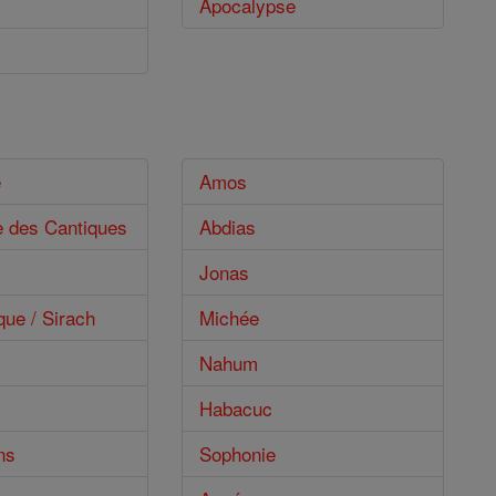
Apocalypse
e
Amos
e des Cantiques
Abdias
Jonas
que / Sirach
Michée
Nahum
Habacuc
ns
Sophonie