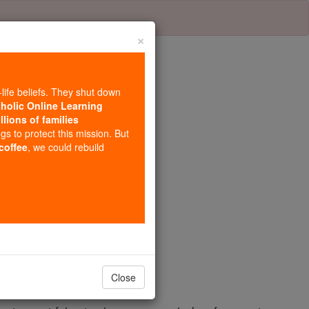
×
-life beliefs. They shut down
tholic Online Learning
llions of families
e 20
ngs to protect this mission. But
 coffee
, we could rebuild
 je vous ai parlé par Moïse ,
Close