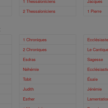
1 Thessaloniciens
Jacques
2 Thessaloniciens
1 Pierre
t
1 Chroniques
Ecclésiast
2 Chroniques
Le Cantiqu
Esdras
Sagesse
Néhémie
Ecclésiasti
Tobit
Ésaïe
Judith
Jérémie
Esther
Lamentatio