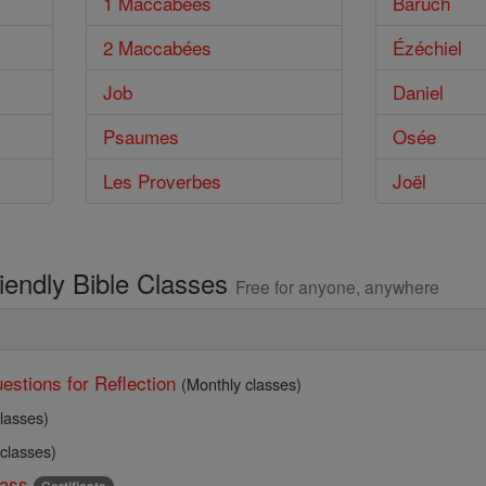
1 Maccabées
Baruch
2 Maccabées
Ézéchiel
Job
Daniel
Psaumes
Osée
Les Proverbes
Joël
riendly Bible Classes
Free for anyone, anywhere
estions for Reflection
(Monthly classes)
lasses)
 classes)
ass