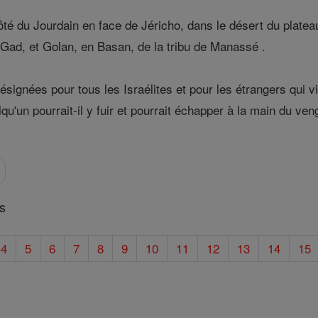
côté du Jourdain en face de Jéricho, dans le désert du platea
 Gad, et Golan, en Basan, de la tribu de Manassé .
 désignées pour tous les Israélites et pour les étrangers qui 
qu'un pourrait-il y fuir et pourrait échapper à la main du ven
s
4
5
6
7
8
9
10
11
12
13
14
15