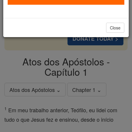
cost of a coffee — we could reach even more
families and keep this life-changing formation
free for all. Be Courageous. Be Catholic. Stand
with us today.
Close
DONATE TODAY >
Atos dos Apóstolos -
Capítulo 1
Atos dos Apóstolos ⌄
Chapter 1 ⌄
1
Em meu trabalho anterior, Teófilo, eu lidei com
tudo o que Jesus fez e ensinou, desde o início