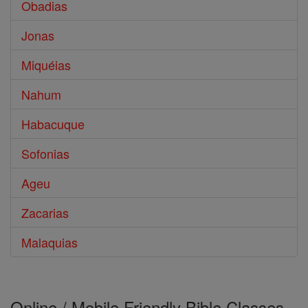
Obadias
Jonas
Miquéias
Nahum
Habacuque
Sofonias
Ageu
Zacarias
Malaquias
Online / Mobile Friendly Bible Classes