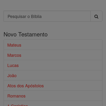
Search
Pesquisar
o
Novo Testamento
Bíblia
Mateus
Marcos
Lucas
João
Atos dos Apóstolos
Romanos
1 Coríntios