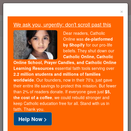
Skip
Error:
No page
to
×
content
We ask you, urgently: don't scroll past this
Togg
Dear readers, Catholic
navi
Online was
de-platformed
by Shopify
for our pro-life
beliefs. They shut down our
Because of You, 2.2 Million
Catholic Online, Catholic
Students Are Being Formed in the
Online School, Prayer Candles, and Catholic Online
Faith
Learning Resources
essential faith tools serving over
2.2 million students and millions of families
Because of generous supporters like you,
worldwide
. Our founders, now in their 70's, just gave
their entire life savings to protect this mission. But fewer
Catholic Online School has already delivered
than 2% of readers donate. If everyone gave just
$5,
free, faithful Catholic education to over 2.2
the cost of a coffee
, we could rebuild stronger and
million students across 193 countries. In an age
keep Catholic education free for all. Stand with us in
of noise and algorithms, you are helping form
faith. Thank you.
souls with truth, prayer, Scripture, and Christ.
Help Now >
If everyone who reads this gave just $5 — the