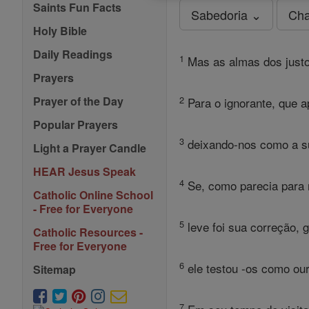
Saints Fun Facts
Sabedoria ⌄
Cha
Holy Bible
Daily Readings
1
Mas as almas dos justo
Prayers
2
Prayer of the Day
Para o ignorante, que a
Popular Prayers
3
deixando-nos como a su
Light a Prayer Candle
HEAR Jesus Speak
4
Se, como parecia para n
Catholic Online School
- Free for Everyone
5
leve foi sua correção, 
Catholic Resources -
Free for Everyone
6
ele testou -os como our
Sitemap
7