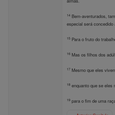
almas.
14
Bem-aventurados, tamb
especial será concedido 
15
Para o fruto do trabal
16
Mas os filhos dos adúl
17
Mesmo que eles vivem m
18
enquanto que se eles 
19
para o fim de uma raça