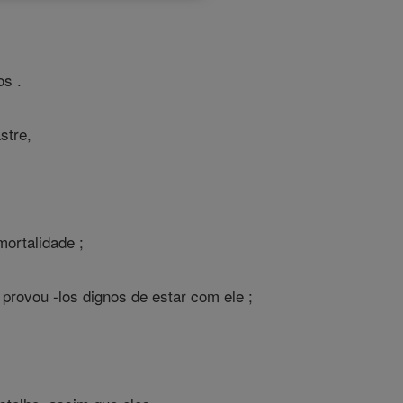
os .
stre,
mortalidade ;
 provou -los dignos de estar com ele ;