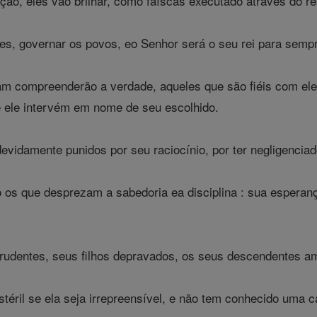
ão, eles vão brilhar, como faíscas executado através do re
es, governar os povos, eo Senhor será o seu rei para semp
am compreenderão a verdade, aqueles que são fiéis com ele
 ele intervém em nome de seu escolhido.
vidamente punidos por seu raciocínio, por ter negligencia
os que desprezam a sabedoria ea disciplina : sua esperança
udentes, seus filhos depravados, os seus descendentes am
ril se ela seja irrepreensível, e não tem conhecido uma cam