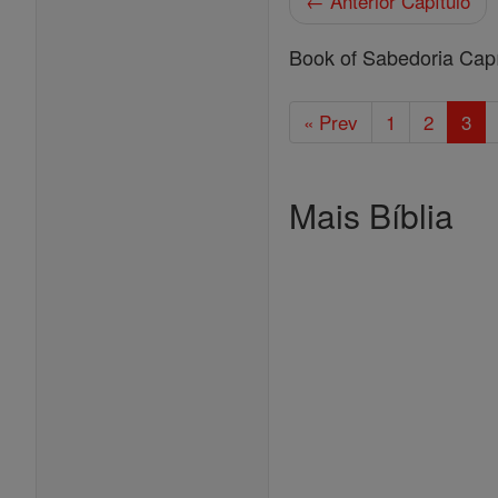
← Anterior Capítulo
Book of Sabedoria Capí
« Prev
1
2
3
Mais Bíblia