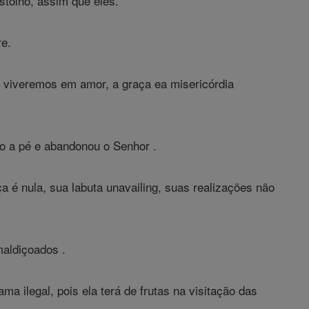
stolho, assim que eles.
re.
 viveremos em amor, a graça ea misericórdia
do a pé e abandonou o Senhor .
 é nula, sua labuta unavailing, suas realizações não
aldiçoados .
a ilegal, pois ela terá de frutas na visitação das