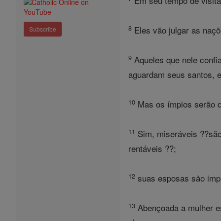
Em seu tempo de visitaç
8
Eles vão julgar as naçõ
Subscribe
9
Aqueles que nele confi
aguardam seus santos, e
10
Mas os ímpios serão de
11
Sim, miseráveis ??são 
rentáveis ??;
12
suas esposas são impr
13
Abençoada a mulher esté