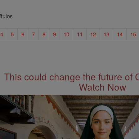
tulos
4
5
6
7
8
9
10
11
12
13
14
15
This could change the future of 
Watch Now