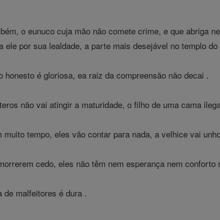
ém, o eunuco cuja mão não comete crime, e que abriga nen
a ele por sua lealdade, a parte mais desejável no templo do
ho honesto é gloriosa, ea raiz da compreensão não decai .
teros não vai atingir a maturidade, o filho de uma cama ileg
uito tempo, eles vão contar para nada, a velhice vai unho
morrerem cedo, eles não têm nem esperança nem conforto no
 de malfeitores é dura .