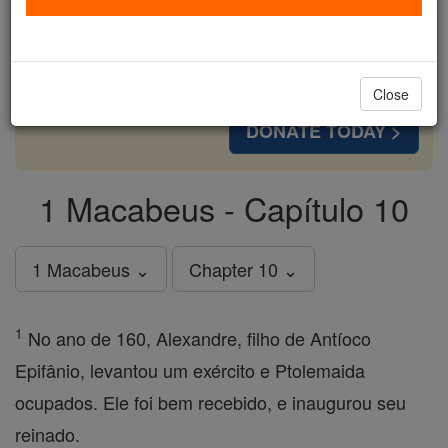
cost of a coffee — we could reach even more
families and keep this life-changing formation
free for all. Be Courageous. Be Catholic. Stand
with us today.
Close
DONATE TODAY >
1 Macabeus - Capítulo 10
1 Macabeus ⌄
Chapter 10 ⌄
1
No ano de 160, Alexandre, filho de Antíoco
Epifânio, levantou um exército e Ptolemaida
ocupados. Ele foi bem recebido, e inaugurou seu
reinado.