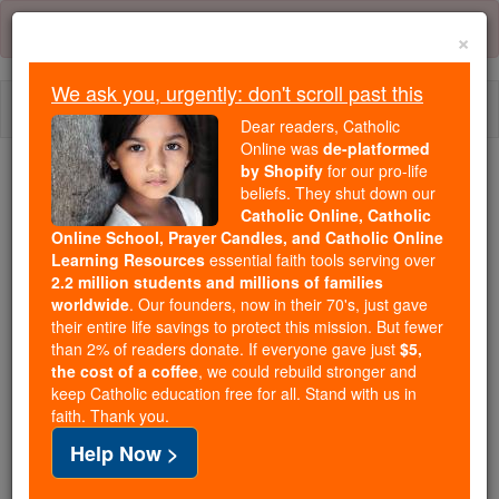
Skip
Error:
No page
to
×
content
We ask you, urgently: don't scroll past this
Togg
Dear readers, Catholic
navi
Online was
de-platformed
by Shopify
for our pro-life
beliefs. They shut down our
Because of You, 2.2 Million
Catholic Online, Catholic
Students Are Being Formed in the
Online School, Prayer Candles, and Catholic Online
Faith
Learning Resources
essential faith tools serving over
2.2 million students and millions of families
Because of generous supporters like you,
worldwide
. Our founders, now in their 70's, just gave
their entire life savings to protect this mission. But fewer
Catholic Online School has already delivered
than 2% of readers donate. If everyone gave just
$5,
free, faithful Catholic education to over 2.2
the cost of a coffee
, we could rebuild stronger and
million students across 193 countries. In an age
keep Catholic education free for all. Stand with us in
of noise and algorithms, you are helping form
faith. Thank you.
souls with truth, prayer, Scripture, and Christ.
Help Now >
If everyone who reads this gave just $5 — the