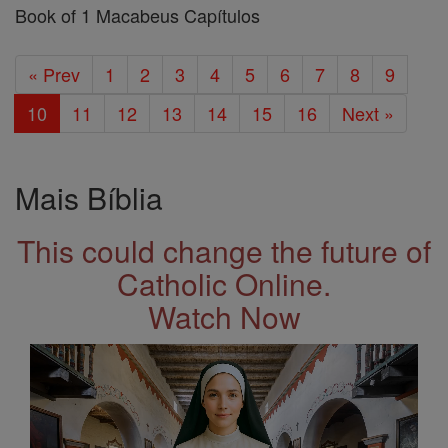
Book of 1 Macabeus Capítulos
« Prev
1
2
3
4
5
6
7
8
9
10
11
12
13
14
15
16
Next »
Mais Bíblia
This could change the future of
Catholic Online.
Watch Now