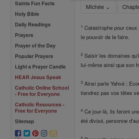
Saints Fun Facts
Michée ⌄
Chapt
Holy Bible
Daily Readings
1
Catastrophe pour ceux qui
Prayers
le pouvoir de le faire.
Prayer of the Day
2
Saisir les domaines qu'i
Popular Prayers
lui-même ainsi que son h
Light a Prayer Candle
HEAR Jesus Speak
3
Ainsi parle Yahvé : Ecou
Catholic Online School
tiendrez pas vos têtes ve
- Free for Everyone
Catholic Resources -
4
Free for Everyone
Ce jour-là, ils feront u
été divisé, personne d'au
Sitemap
5