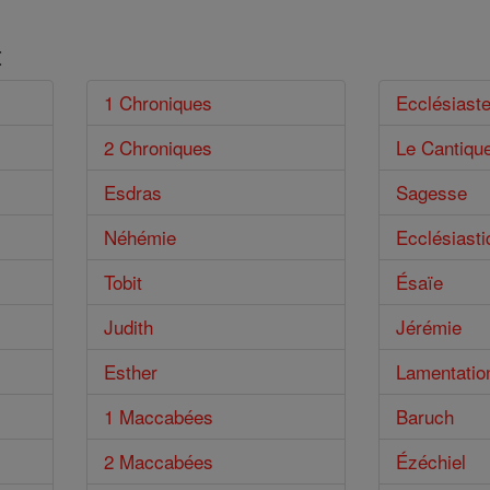
t
1 Chroniques
Ecclésiast
2 Chroniques
Le Cantiqu
Esdras
Sagesse
Néhémie
Ecclésiasti
Tobit
Ésaïe
Judith
Jérémie
Esther
Lamentatio
1 Maccabées
Baruch
2 Maccabées
Ézéchiel