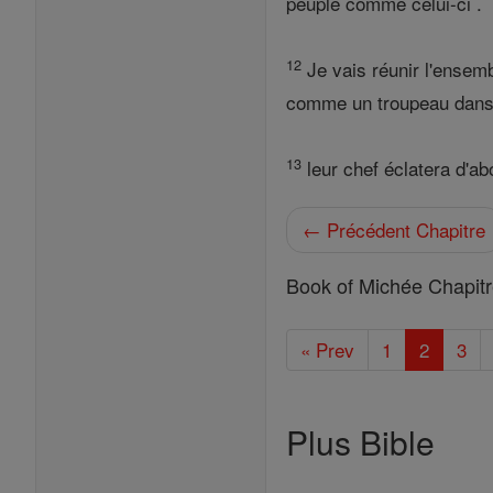
peuple comme celui-ci .
12
Je vais réunir l'ensem
comme un troupeau dans le
13
leur chef éclatera d'abo
← Précédent Chapitre
Book of Michée Chapit
« Prev
1
2
3
Plus Bible