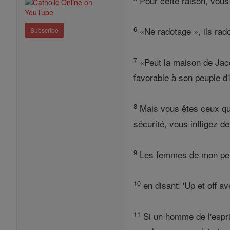
Pour cette raison, vou
6
«Ne radotage », ils rad
Subscribe
7
«Peut la maison de Jacob
favorable à son peuple d'I
8
Mais vous êtes ceux qui
sécurité, vous infligez 
9
Les femmes de mon peupl
10
en disant: 'Up et off a
11
Si un homme de l'esprit