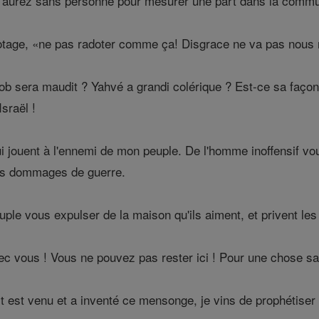
s aurez sans personne pour mesurer une part dans la comm
otage, «ne pas radoter comme ça! Disgrace ne va pas nous r
 sera maudit ? Yahvé a grandi colérique ? Est-ce sa façon d
sraël !
 jouent à l'ennemi de mon peuple. De l'homme inoffensif vo
des dommages de guerre.
e vous expulser de la maison qu'ils aiment, et privent les 
vec vous ! Vous ne pouvez pas rester ici ! Pour une chose s
 est venu et a inventé ce mensonge, je vins de prophétiser et