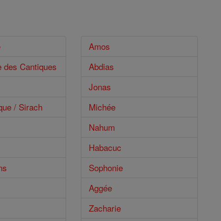
e
Amos
e des Cantiques
Abdias
Jonas
que / Sirach
Michée
Nahum
Habacuc
ns
Sophonie
Aggée
Zacharie