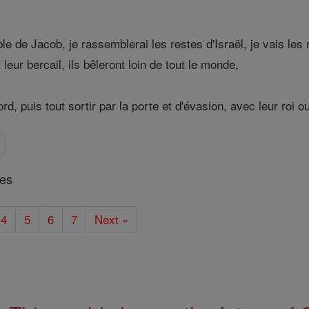
ble de Jacob, je rassemblerai les restes d'Israël, je vais 
ur bercail, ils bêleront loin de tout le monde,
rd, puis tout sortir par la porte et d'évasion, avec leur roi o
res
4
5
6
7
Next »