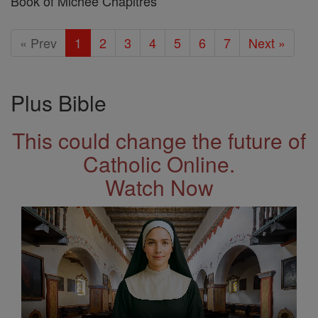
Book of Michée Chapitres
« Prev
1
2
3
4
5
6
7
Next »
Plus Bible
This could change the future of
Catholic Online.
Watch Now