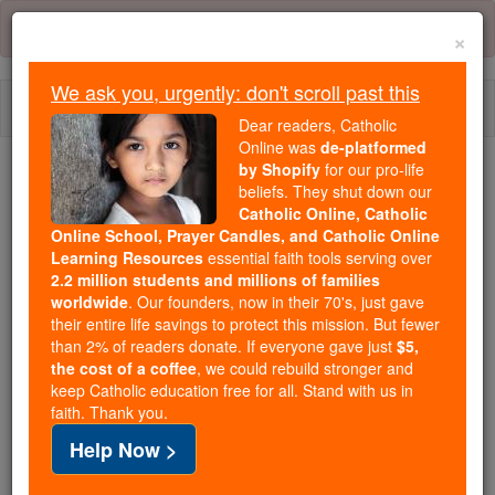
Skip
Error:
No page
to
×
content
We ask you, urgently: don't scroll past this
Togg
Dear readers, Catholic
navi
Online was
de-platformed
by Shopify
for our pro-life
beliefs. They shut down our
Because of You, 2.2 Million
Catholic Online, Catholic
Students Are Being Formed in the
Online School, Prayer Candles, and Catholic Online
Faith
Learning Resources
essential faith tools serving over
2.2 million students and millions of families
Because of generous supporters like you,
worldwide
. Our founders, now in their 70's, just gave
their entire life savings to protect this mission. But fewer
Catholic Online School has already delivered
than 2% of readers donate. If everyone gave just
$5,
free, faithful Catholic education to over 2.2
the cost of a coffee
, we could rebuild stronger and
million students across 193 countries. In an age
keep Catholic education free for all. Stand with us in
of noise and algorithms, you are helping form
faith. Thank you.
souls with truth, prayer, Scripture, and Christ.
Help Now >
If everyone who reads this gave just $5 — the