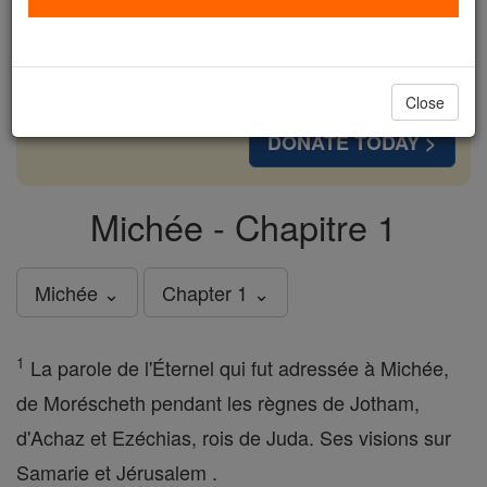
cost of a coffee — we could reach even more
families and keep this life-changing formation
free for all. Be Courageous. Be Catholic. Stand
with us today.
Close
DONATE TODAY >
Michée - Chapitre 1
Michée ⌄
Chapter 1 ⌄
1
La parole de l'Éternel qui fut adressée à Michée,
de Moréscheth pendant les règnes de Jotham,
d'Achaz et Ezéchias, rois de Juda. Ses visions sur
Samarie et Jérusalem .