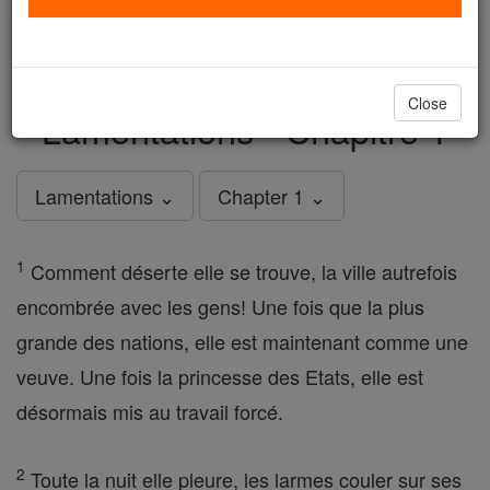
just
, we could rebuild stronger
$5, the cost of a coffee
and keep Catholic education free for all. Stand with us
in faith. Thank you.
DONATE TODAY >
Close
Lamentations - Chapitre 1
Lamentations ⌄
Chapter 1 ⌄
1
Comment déserte elle se trouve, la ville autrefois
encombrée avec les gens! Une fois que la plus
grande des nations, elle est maintenant comme une
veuve. Une fois la princesse des Etats, elle est
désormais mis au travail forcé.
2
Toute la nuit elle pleure, les larmes couler sur ses