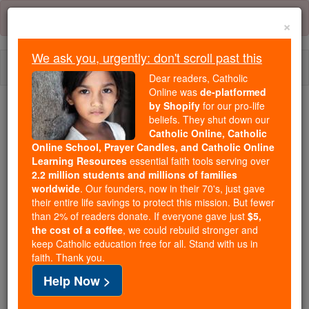
Skip
Error:
No page
to
×
content
We ask you, urgently: don't scroll past this
Togg
Dear readers, Catholic
navi
Online was
de-platformed
by Shopify
for our pro-life
We ask you, urgently: don't scroll past this
beliefs. They shut down our
Catholic Online, Catholic
Dear readers, Catholic Online
Online School, Prayer Candles, and Catholic Online
Learning Resources
essential faith tools serving over
was
de-platformed by Shopify
2.2 million students and millions of families
for our pro-life beliefs. They
worldwide
. Our founders, now in their 70's, just gave
shut down our
Catholic
their entire life savings to protect this mission. But fewer
Online, Catholic Online School, Prayer Candles, and
than 2% of readers donate. If everyone gave just
$5,
the cost of a coffee
, we could rebuild stronger and
essential faith
Catholic Online Learning Resources
keep Catholic education free for all. Stand with us in
tools serving over
2.2 million students and millions of
faith. Thank you.
. Our founders, now in their 70's,
families worldwide
Help Now >
just gave their entire life savings to protect this mission.
But fewer than 2% of readers donate. If everyone gave