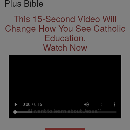
Plus Bible
This 15-Second Video Will
Change How You See Catholic
Education.
Watch Now