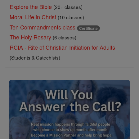
Explore the Bible
(20+ classes)
Moral Life in Christ
(10 classes)
Ten Commandments class
Certificate
The Holy Rosary
(6 classes)
RCIA - Rite of Christian Initiation for Adults
(Students & Catechists)