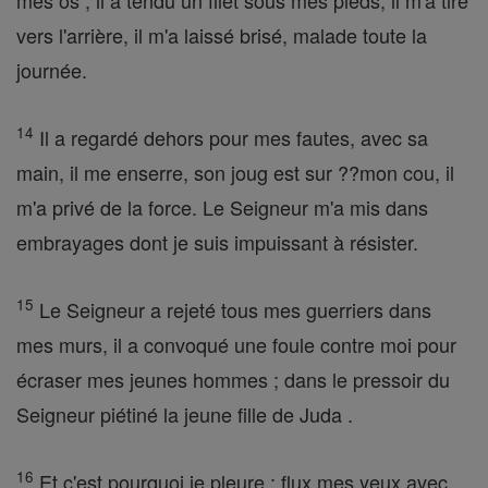
mes os ; il a tendu un filet sous mes pieds, il m'a tiré
vers l'arrière, il m'a laissé brisé, malade toute la
journée.
14
Il a regardé dehors pour mes fautes, avec sa
main, il me enserre, son joug est sur ??mon cou, il
m'a privé de la force. Le Seigneur m'a mis dans
embrayages dont je suis impuissant à résister.
15
Le Seigneur a rejeté tous mes guerriers dans
mes murs, il a convoqué une foule contre moi pour
écraser mes jeunes hommes ; dans le pressoir du
Seigneur piétiné la jeune fille de Juda .
16
Et c'est pourquoi je pleure ; flux mes yeux avec