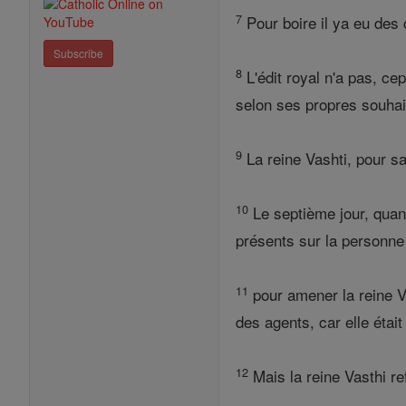
7
Pour boire il ya eu des 
Subscribe
8
L'édit royal n'a pas, ce
selon ses propres souhaits
9
La reine Vashti, pour s
10
Le septième jour, quand
présents sur la personne
11
pour amener la reine Va
des agents, car elle était 
12
Mais la reine Vasthi ref