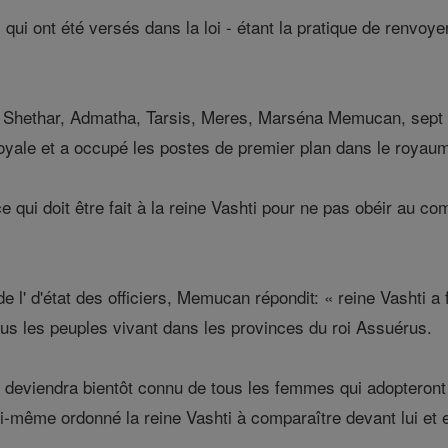
ui ont été versés dans la loi - étant la pratique de renvoyer
Shethar, Admatha, Tarsis, Meres, Marséna Memucan, sept off
royale et a occupé les postes de premier plan dans le royau
« ce qui doit être fait à la reine Vashti pour ne pas obéir au
e l' d'état des officiers, Memucan répondit: « reine Vashti a 
 tous les peuples vivant dans les provinces du roi Assuérus.
 deviendra bientôt connu de tous les femmes qui adopteront 
lui-même ordonné la reine Vashti à comparaître devant lui et e