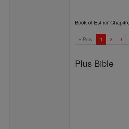
Book of Esther Chapitr
« Prev
1
2
3
Plus Bible