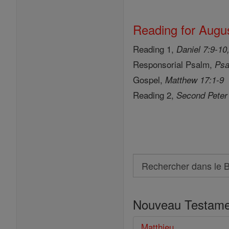
Reading for Augus
Reading 1,
Daniel 7:9-10
Responsorial Psalm,
Psa
Gospel,
Matthew 17:1-9
Reading 2,
Second Peter
Search
Rechercher
dans
Nouveau Testame
le
Bible
Matthieu