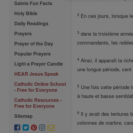
Saints Fun Facts
Holy Bible
2
En ces jours, lorsque le
Daily Readings
3
dans la troisième année 
Prayers
commandants, les nobles
Prayer of the Day
Popular Prayers
4
Ainsi, il apparaît la ric
Light a Prayer Candle
une longue période, cent 
HEAR Jesus Speak
Catholic Online School
5
Une fois cette période t
- Free for Everyone
à haute et basse semblabl
Catholic Resources -
Free for Everyone
6
Il y avait des tentures 
Sitemap
colonnes de marbre, cana