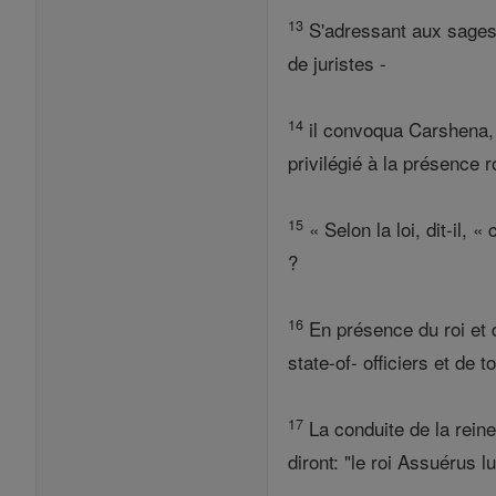
13
S'adressant aux sages q
de juristes -
14
il convoqua Carshena, 
privilégié à la présence 
15
« Selon la loi, dit-il, 
?
16
En présence du roi et d
state-of- officiers et de
17
La conduite de la reine
diront: "le roi Assuérus 