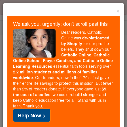
Skip
Error:
No page
to
×
content
We ask you, urgently: don't scroll past this
Togg
Dear readers, Catholic
navi
Online was
de-platformed
by Shopify
for our pro-life
Trending:
beliefs. They shut down our
Catholic Online, Catholic
Daily Reading for Thursday, October ...
Online School, Prayer Candles, and Catholic Online
Today's Reading
The Mysteries of the Rosary
Learning Resources
essential faith tools serving over
2.2 million students and millions of families
worldwide
. Our founders, now in their 70's, just gave
Tobit - Capítulo 9
their entire life savings to protect this mission. But fewer
than 2% of readers donate. If everyone gave just
$5,
the cost of a coffee
, we could rebuild stronger and
keep Catholic education free for all. Stand with us in
Tobit ⌄
Chapter 9 ⌄
faith. Thank you.
Help Now >
1
Em seguida, virou-se para Raphael Tobias .