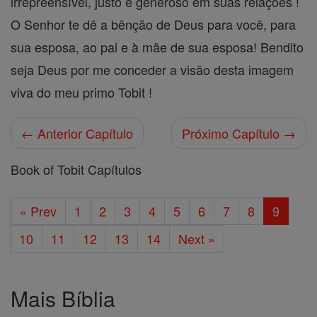
irrepreensível, justo e generoso em suas relações !
O Senhor te dê a bênção de Deus para você, para
sua esposa, ao pai e à mãe de sua esposa! Bendito
seja Deus por me conceder a visão desta imagem
viva do meu primo Tobit !
← Anterior Capítulo
Próximo Capítulo →
Book of Tobit Capítulos
« Prev
1
2
3
4
5
6
7
8
9
10
11
12
13
14
Next »
Mais Bíblia