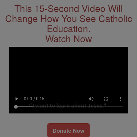
This 15-Second Video Will
Change How You See Catholic
Education.
Watch Now
Donate Now