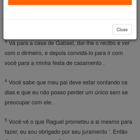
2
'Irmão Azarias, ' disse ele, ' levar de quatro
funcionários e dois camelos e deixe por Rhages .
Close
3
Vá para a casa de Gabael, dar-lhe o recibo e ver
com o dinheiro, e depois convidá-lo para ir com
você para a minha festa de casamento .
4
Você sabe que meu pai deve estar contando os
dias e que eu não posso perder um único sem se
preocupar com ele.
5
Você vê o que Raguel prometeu a si mesmo para
fazer, eu sou obrigado por seu juramento '. Então