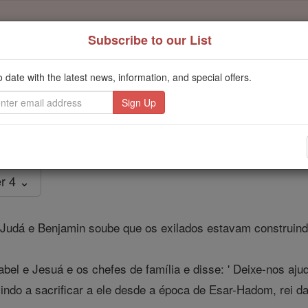
Subscribe to our List
Daily Reading for Thursday, October ...
Today's Reading
o date with the latest news, information, and special offers.
ies of the Rosary
Esdras - Capítu
r 4 ⌄
Judá e Benjamin soube que os exilados estavam construindo
el e Jesuá e os chefes de família e disse: ' Deixe-nos ajud
ndo a sacrificar a ele desde a época de Esar-Hadom, rei da 