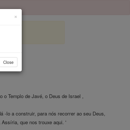
×
lo 4
Close
 o Templo de Javé, o Deus de Israel ,
á -lo a construir, para nós recorrer ao seu Deus,
Assíria, que nos trouxe aqui. '