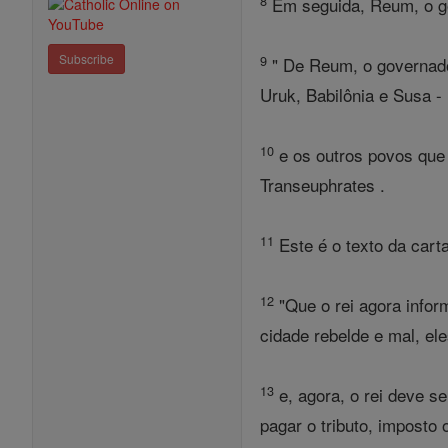
8
Em seguida, Reum, o go
Subscribe
9
" De Reum, o governador
Uruk, Babilônia e Susa - 
10
e os outros povos que 
Transeuphrates .
11
Este é o texto da cart
12
"Que o rei agora infor
cidade rebelde e mal, el
13
e, agora, o rei deve s
pagar o tributo, imposto 