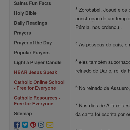
Saints Fun Facts
3
Zorobabel, Josué e os o
Holy Bible
construção de um templo 
Daily Readings
Pérsia, nos ordenou .
Prayers
Prayer of the Day
4
As pessoas do país, em
Popular Prayers
5
eles também subornado c
Light a Prayer Candle
reinado de Dario, rei da 
HEAR Jesus Speak
Catholic Online School
6
No reinado de Assuero, 
- Free for Everyone
Catholic Resources -
Free for Everyone
7
Nos dias de Artaxerxes,
Sitemap
da carta foi escrita por 