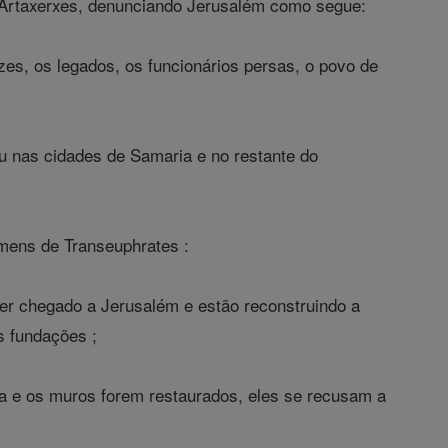
i Artaxerxes, denunciando Jerusalém como segue:
zes, os legados, os funcionários persas, o povo de
u nas cidades de Samaria e no restante do
omens de Transeuphrates :
er chegado a Jerusalém e estão reconstruindo a
s fundações ;
da e os muros forem restaurados, eles se recusam a