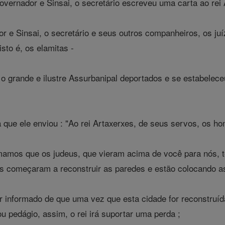
vernador e Sinsai, o secretário escreveu uma carta ao re
 e Sinsai, o secretário e seus outros companheiros, os juí
isto é, os elamitas -
o grande e ilustre Assurbanipal deportados e se estabelece
a que ele enviou : "Ao rei Artaxerxes, de seus servos, os h
mamos que os judeus, que vieram acima de você para nós, t
es começaram a reconstruir as paredes e estão colocando a
er informado de que uma vez que esta cidade for reconstruí
ou pedágio, assim, o rei irá suportar uma perda ;