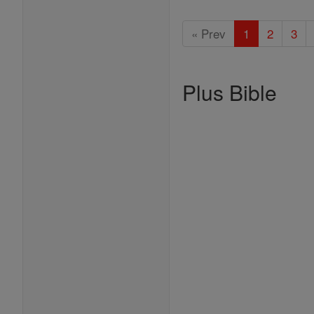
« Prev
1
2
3
Plus Bible