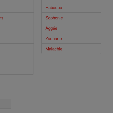
Habacuc
ns
Sophonie
Aggée
Zacharie
Malachie