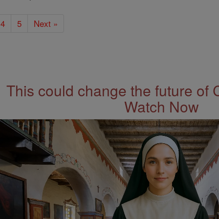
4
5
Next »
This could change the future of 
Watch Now