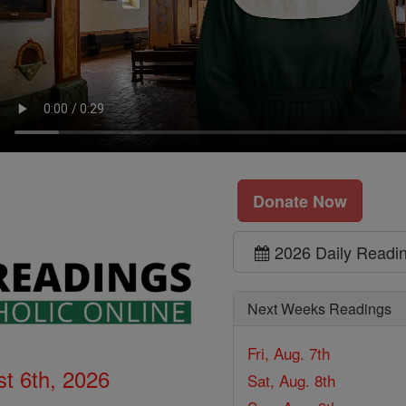
Donate Now
2026 Daily Readi
Next Weeks Readings
Fri, Aug. 7th
t 6th, 2026
Sat, Aug. 8th