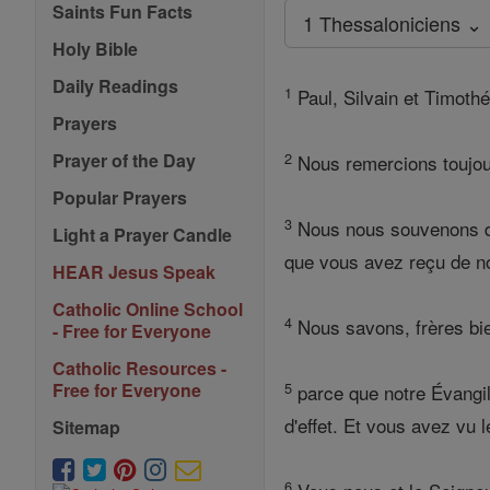
Saints Fun Facts
1 Thessaloniciens ⌄
Holy Bible
Daily Readings
1
Paul, Silvain et Timothé
Prayers
2
Prayer of the Day
Nous remercions toujour
Popular Prayers
3
Nous nous souvenons dev
Light a Prayer Candle
que vous avez reçu de no
HEAR Jesus Speak
Catholic Online School
4
Nous savons, frères bie
- Free for Everyone
Catholic Resources -
5
Free for Everyone
parce que notre Évangil
d'effet. Et vous avez vu 
Sitemap
6