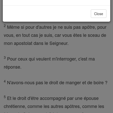
vu Jésus notre Seigneur ? N'êtes-vous pas mon ?
uvre dans le Seigneur ?
Close
2
Même si pour d'autres je ne suis pas apôtre, pour
vous, en tout cas je suis, car vous êtes le sceau de
mon apostolat dans le Seigneur.
3
Pour ceux qui veulent m'interroger, c'est ma
réponse.
4
N'avons-nous pas le droit de manger et de boire ?
5
Et le droit d'être accompagné par une épouse
chrétienne, comme les autres apôtres, comme les