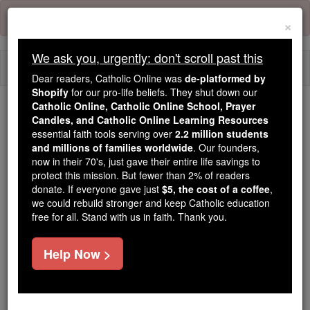
Skip
Error:
No page
to
×
content
We ask you, urgently: don't scroll past this
Togg
Dear readers, Catholic Online was
de-platformed by
navi
Shopify
for our pro-life beliefs. They shut down our
Catholic Online, Catholic Online School, Prayer
Trending:
Candles, and Catholic Online Learning Resources
essential faith tools serving over
2.2 million students
Daily Reading for Thursday, October ...
and millions of families worldwide
. Our founders,
Today's Reading
The Mysteries of the Rosary
now in their 70's, just gave their entire life savings to
protect this mission. But fewer than 2% of readers
donate. If everyone gave just
$5, the cost of a coffee
,
1 Corinthiens - Chapitre 9
we could rebuild stronger and keep Catholic education
free for all. Stand with us in faith. Thank you.
1 Corinthiens ⌄
Chapter 9 ⌄
Help Now >
1
Suis-je pas libre? Suis -je pas apôtre ? N'ai-je pas