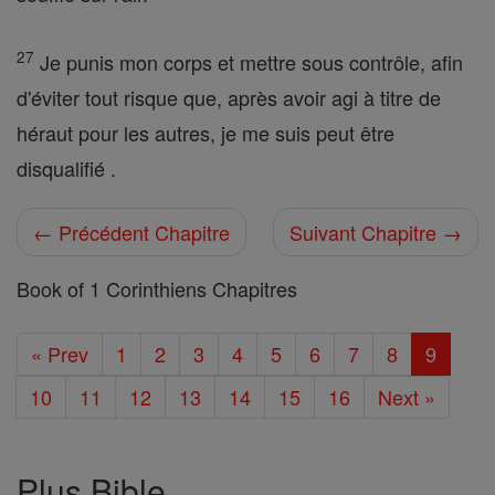
27
Je punis mon corps et mettre sous contrôle, afin
d'éviter tout risque que, après avoir agi à titre de
héraut pour les autres, je me suis peut être
disqualifié .
← Précédent Chapitre
Suivant Chapitre →
Book of 1 Corinthiens Chapitres
« Prev
1
2
3
4
5
6
7
8
9
10
11
12
13
14
15
16
Next »
Plus Bible