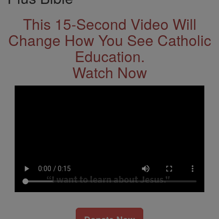
This 15-Second Video Will
Change How You See Catholic
Education.
Watch Now