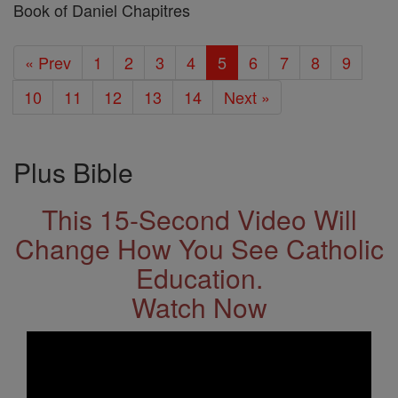
Book of Daniel Chapitres
« Prev
1
2
3
4
5
6
7
8
9
10
11
12
13
14
Next »
Plus Bible
This 15-Second Video Will
Change How You See Catholic
Education.
Watch Now