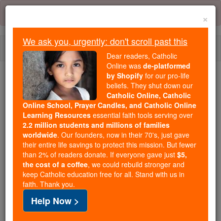
Skip
Error:
No page
to
×
content
We ask you, urgently: don't scroll past this
Togg
Dear readers, Catholic
navi
Online was
de-platformed
by Shopify
for our pro-life
beliefs. They shut down our
Because of You, 2.2 Million
Catholic Online, Catholic
Students Are Being Formed in the
Online School, Prayer Candles, and Catholic Online
Faith
Learning Resources
essential faith tools serving over
2.2 million students and millions of families
Because of generous supporters like you,
worldwide
. Our founders, now in their 70's, just gave
their entire life savings to protect this mission. But fewer
Catholic Online School has already delivered
than 2% of readers donate. If everyone gave just
$5,
free, faithful Catholic education to over 2.2
the cost of a coffee
, we could rebuild stronger and
million students across 193 countries. In an age
keep Catholic education free for all. Stand with us in
of noise and algorithms, you are helping form
faith. Thank you.
souls with truth, prayer, Scripture, and Christ.
Help Now >
If everyone who reads this gave just $5 — the