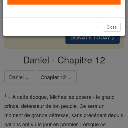
cost of a coffee — we could reach even more
families and keep this life-changing formation
free for all. Be Courageous. Be Catholic. Stand
with us today.
Close
DONATE TODAY >
Daniel - Chapitre 12
Daniel ⌄
Chapter 12 ⌄
1
« A cette époque, Michael se posera - le grand
prince, défenseur de ton peuple. Ce sera un
moment de grande détresse, sans précédent depuis
nations ont vu le jour en premier. Lorsque ce