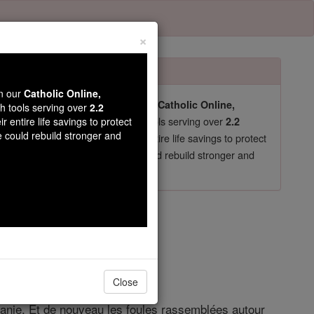
×
wn our
Catholic Online,
pro-life beliefs. They shut down our
Catholic Online,
th tools serving over
2.2
essential faith tools serving over
arning Resources
r entire life savings to protect
2.2
e could rebuild stronger and
now in their 70's, just gave their entire life savings to protect
st
, we could rebuild stronger and
$5, the cost of a coffee
DONATE TODAY >
e 10
Close
ordanie. Et de nouveau les foules rassemblées autour