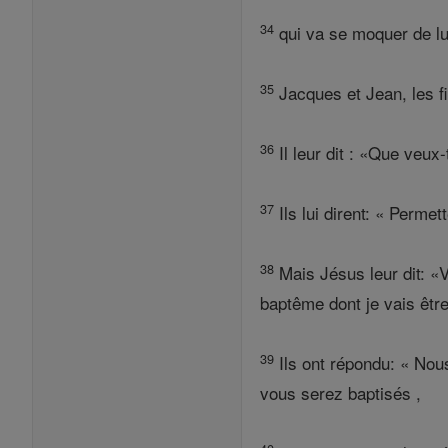
34
qui va se moquer de lui 
35
Jacques et Jean, les fi
36
Il leur dit : «Que veux
37
Ils lui dirent: « Permet
38
Mais Jésus leur dit: «
baptême dont je vais être
39
Ils ont répondu: « Nous
vous serez baptisés ,