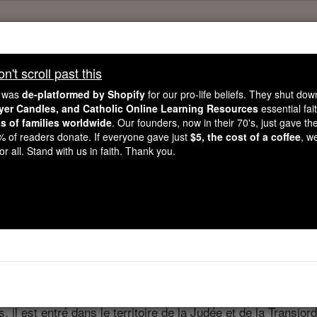
't scroll past this
't scroll past this
e was
de-platformed by Shopify
for our pro-life beliefs. They shut do
Dear readers, Catholic Online was
for our 
de-platformed by Shopify
ayer Candles, and Catholic Online Learning Resources
essential fai
ns of families worldwide
Catholic Online School, Prayer Candles, and Catholic Online Le
. Our founders, now in their 70's, just gave thei
2% of readers donate. If everyone gave just
$5, the cost of a coffee
, w
. Our founders, 
million students and millions of families worldwide
r all. Stand with us in faith. Thank you.
this mission. But fewer than 2% of readers donate. If everyone gave ju
keep Catholic education free for all. Stand with us in faith. Thank you.
Marc - Chapitr
 10 ⌄
s, il est entré dans le territoire de la Judée et de la Transj