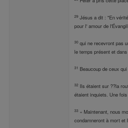
Peter a pris cette place
29
Jésus a dit : "En vérité
pour l' amour de l'Évangi
30
qui ne recevront pas un
le temps présent et dans 
31
Beaucoup de ceux qui so
32
Ils étaient sur ??la ro
étaient inquiets. Une fois
33
« Maintenant, nous mont
condamneront à mort et le