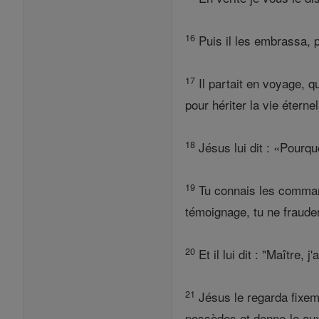
16
Puis il les embrassa, 
17
Il partait en voyage, q
pour hériter la vie éterne
18
Jésus lui dit : «Pourqu
19
Tu connais les command
témoignage, tu ne frauder
20
Et il lui dit : "Maître,
21
Jésus le regarda fixeme
possèdes et donne-le aux 