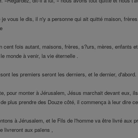
. «Regardez, dit-il à lui, « nous avons tout quitté et nous t'a
 je vous le dis, il n'y a personne qui ait quitté maison, frèr
le
 cent fois autant, maisons, frères, s?urs, mères, enfants et
le monde à venir, la vie éternelle .
nt les premiers seront les derniers, et le dernier, d'abord. 
ute, pour monter à Jérusalem, Jésus marchait devant eux, ils
 de plus prendre des Douze côté, il commença à leur dire ce qu
ons à Jérusalem, et le Fils de l'homme va être livré aux prin
 livreront aux païens ,