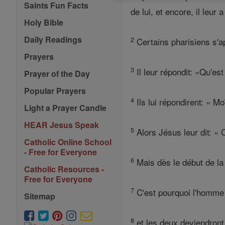
Saints Fun Facts
de lui, et encore, il leur
Holy Bible
Daily Readings
2
Certains pharisiens s'ap
Prayers
3
Il leur répondit: «Qu'e
Prayer of the Day
Popular Prayers
4
Ils lui répondirent: « M
Light a Prayer Candle
HEAR Jesus Speak
5
Alors Jésus leur dit: « 
Catholic Online School
- Free for Everyone
6
Mais dès le début de la c
Catholic Resources -
Free for Everyone
7
C'est pourquoi l'homme 
Sitemap
8
et les deux deviendront 