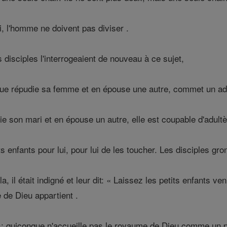
, l'homme ne doivent pas diviser .
 disciples l'interrogeaient de nouveau à ce sujet,
onque répudie sa femme et en épouse une autre, commet un ad
 son mari et en épouse un autre, elle est coupable d'adultè
s enfants pour lui, pour lui de les toucher. Les disciples gro
 il était indigné et leur dit: « Laissez les petits enfants ve
 de Dieu appartient .
s: quiconque n'accueille pas le royaume de Dieu comme un pe