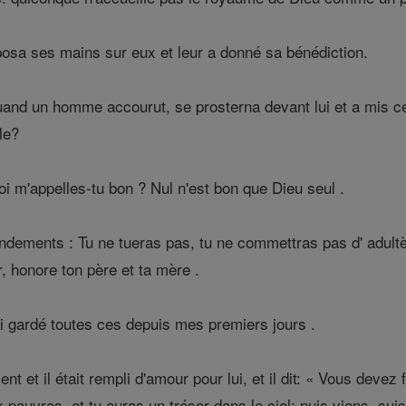
posa ses mains sur eux et leur a donné sa bénédiction.
uand un homme accourut, se prosterna devant lui et a mis cett
lle?
oi m'appelles-tu bon ? Nul n'est bon que Dieu seul .
ements : Tu ne tueras pas, tu ne commettras pas d' adultère
, honore ton père et ta mère .
 j'ai gardé toutes ces depuis mes premiers jours .
nt et il était rempli d'amour pour lui, et il dit: « Vous deve
pauvres, et tu auras un trésor dans le ciel; puis viens, suis