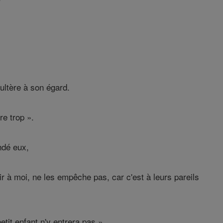
ultère à son égard.
re trop ».
ndé eux,
nir à moi, ne les empêche pas, car c'est à leurs pareils
tit enfant n'y entrera pas ».