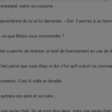
 a enseigné, selon sa coutume .
prochèrent de lui et lui demanda: « Est- il permis à un hom
st -ce que Moïse vous commander ?
oïse a permis de dresser un bref de licenciement en cas de d
C'est parce que vous étiez si dur c?ur qu'il a écrit ce com
réation, il les fit mâle et femelle.
quittera son père et sa mère ,
une seule chair. Ils ne sont plus deux, mais une seule chair