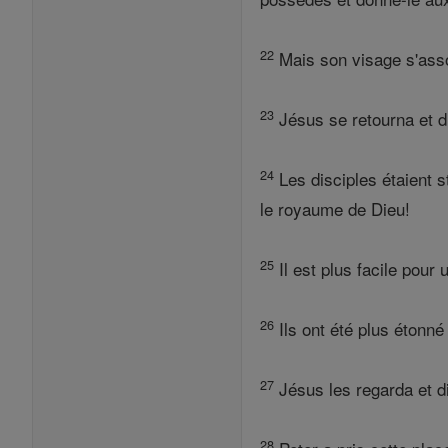
22
Mais son visage s'assom
23
Jésus se retourna et di
24
Les disciples étaient st
le royaume de Dieu!
25
Il est plus facile pour
26
Ils ont été plus étonné
27
Jésus les regarda et di
28