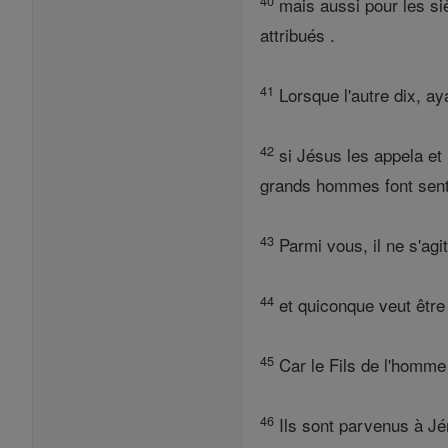
40
mais aussi pour les siè
attribués .
41
Lorsque l'autre dix, ay
42
si Jésus les appela et 
grands hommes font senti
43
Parmi vous, il ne s'agi
44
et quiconque veut être 
45
Car le Fils de l'homme 
46
Ils sont parvenus à Jér