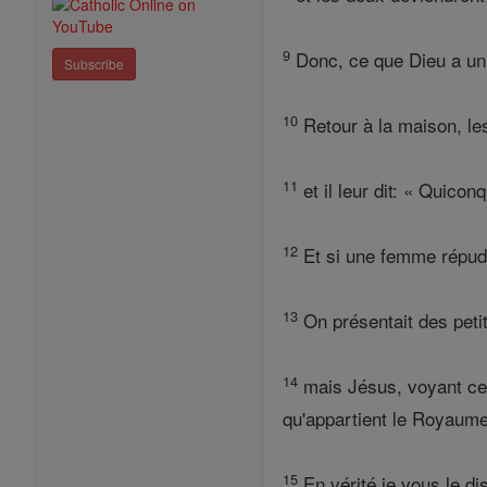
9
Donc, ce que Dieu a uni
Subscribe
10
Retour à la maison, les
11
et il leur dit: « Quic
12
Et si une femme répudie
13
On présentait des petit
14
mais Jésus, voyant cela,
qu'appartient le Royaume
15
En vérité je vous le di