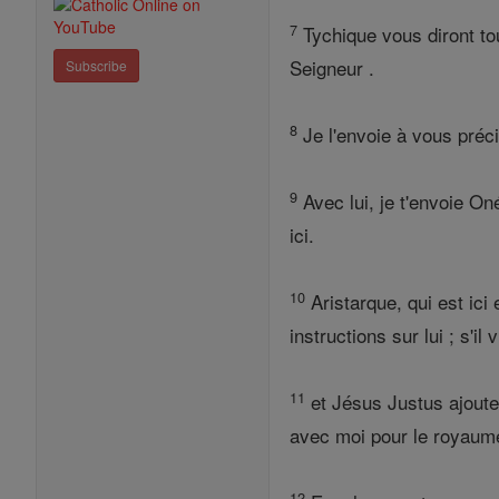
7
Tychique vous diront tou
Seigneur .
Subscribe
8
Je l'envoie à vous préc
9
Avec lui, je t'envoie On
ici.
10
Aristarque, qui est ici
instructions sur lui ; s'i
11
et Jésus Justus ajoute 
avec moi pour le royaume 
12