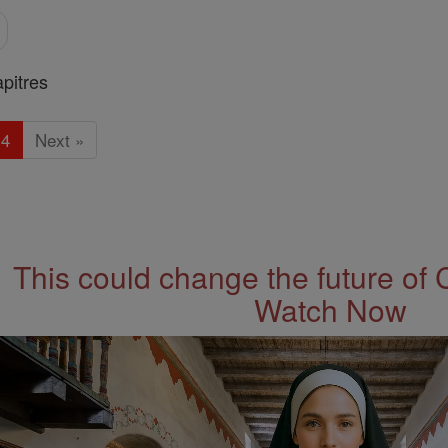
pitres
4
Next »
This could change the future of 
Watch Now