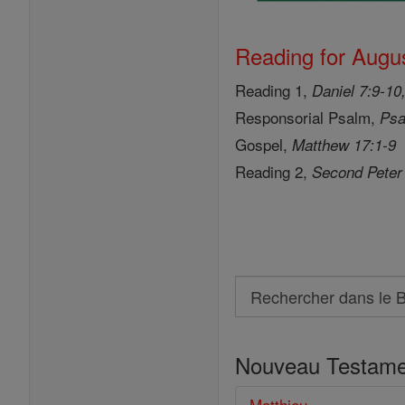
Reading for Augus
Reading 1,
Daniel 7:9-10
Responsorial Psalm,
Psa
Gospel,
Matthew 17:1-9
Reading 2,
Second Peter
Search
Rechercher
dans
Nouveau Testame
le
Bible
Matthieu