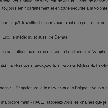
riote, vous salue, ce serviteur de Jésus- Christ ne cesse 
toujours tenir parfaitement et en toute sécurité à la volonté
ur lui qu'il travaille dur pour vous, ainsi que pour ceux de 
 Luc, le médecin, et aussi de Demas .
mes salutations aux frères qui sont à Laodicée et à Nympha e
 été lue chez vous, envoyez- le à lire dans l'église de Laodi
age : « Rappelez-vous le service que le Seigneur vous a attr
e ma propre main - PAUL. Rappelez-vous les chaînes que je p