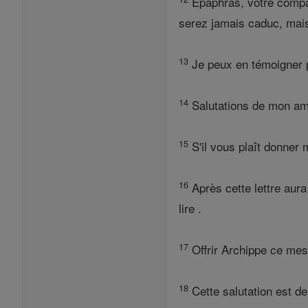
Epaphras, votre compat
serez jamais caduc, mais 
13
Je peux en témoigner po
14
Salutations de mon ami
15
S'il vous plaît donner 
16
Après cette lettre aura
lire .
17
Offrir Archippe ce mess
18
Cette salutation est d