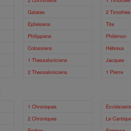
Galates
2 Timothée
Ephésiens
Tite
Philippiens
Philémon
Colossiens
Hébreux
1 Thessaloniciens
Jacques
2 Thessaloniciens
1 Pierre
t
1 Chroniques
Ecclésiast
2 Chroniques
Le Cantiqu
Esdras
Sagesse