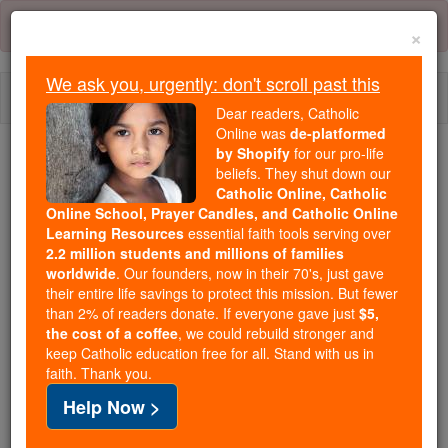
Skip
Error:
No page
to
×
content
We ask you, urgently: don't scroll past this
Togg
Dear readers, Catholic
navi
Online was
de-platformed
by Shopify
for our pro-life
We ask you, urgently: don't scroll past this
beliefs. They shut down our
Catholic Online, Catholic
Dear readers, Catholic Online
Online School, Prayer Candles, and Catholic Online
Learning Resources
essential faith tools serving over
was
de-platformed by Shopify
2.2 million students and millions of families
for our pro-life beliefs. They
worldwide
. Our founders, now in their 70's, just gave
shut down our
Catholic
their entire life savings to protect this mission. But fewer
Online, Catholic Online School, Prayer Candles, and
than 2% of readers donate. If everyone gave just
$5,
the cost of a coffee
, we could rebuild stronger and
essential faith
Catholic Online Learning Resources
keep Catholic education free for all. Stand with us in
tools serving over
2.2 million students and millions of
faith. Thank you.
. Our founders, now in their 70's,
families worldwide
Help Now >
just gave their entire life savings to protect this mission.
But fewer than 2% of readers donate. If everyone gave