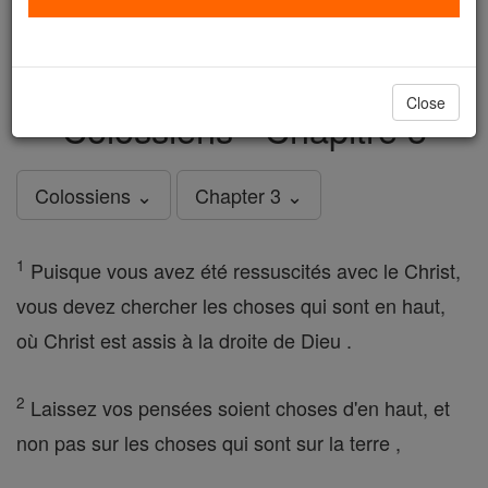
just
, we could rebuild stronger
$5, the cost of a coffee
and keep Catholic education free for all. Stand with us
in faith. Thank you.
DONATE TODAY >
Close
Colossiens - Chapitre 3
Colossiens ⌄
Chapter 3 ⌄
1
Puisque vous avez été ressuscités avec le Christ,
vous devez chercher les choses qui sont en haut,
où Christ est assis à la droite de Dieu .
2
Laissez vos pensées soient choses d'en haut, et
non pas sur les choses qui sont sur la terre ,