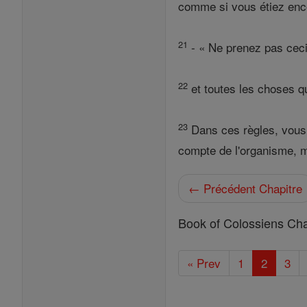
comme si vous étiez enc
21
- « Ne prenez pas ceci
22
et toutes les choses q
23
Dans ces règles, vous p
compte de l'organisme, ma
← Précédent Chapitre
Book of Colossiens Cha
« Prev
1
2
3