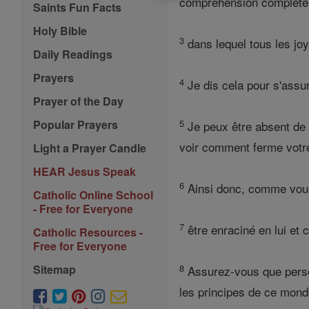
compréhension complète 
Saints Fun Facts
Holy Bible
3
dans lequel tous les jo
Daily Readings
Prayers
4
Je dis cela pour s'ass
Prayer of the Day
5
Popular Prayers
Je peux être absent de 
voir comment ferme votre
Light a Prayer Candle
HEAR Jesus Speak
6
Ainsi donc, comme vous 
Catholic Online School
- Free for Everyone
7
être enraciné en lui et c
Catholic Resources -
Free for Everyone
8
Sitemap
Assurez-vous que person
les principes de ce mond