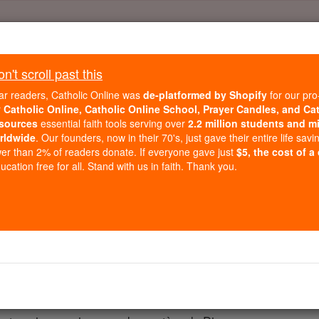
Daily Reading for Thursday, October ...
Today's Reading
't scroll past this
ies of the Rosary
ar readers, Catholic Online was
de-platformed by Shopify
for our pro
r
Catholic Online, Catholic Online School, Prayer Candles, and Ca
sources
essential faith tools serving over
2.2 million students and mi
Colossiens - Chap
rldwide
. Our founders, now in their 70's, just gave their entire life savi
er than 2% of readers donate. If everyone gave just
$5, the cost of a
cation free for all. Stand with us in faith. Thank you.
apter 2 ⌄
z, alors, qu'est-ce un combat que je vais avoir en votre n
 jamais vu moi face à face .
 ensemble dans l'amour et à encourager leur résolution jusqu'à