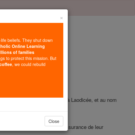
×
-life beliefs. They shut down
tholic Online Learning
llions of families
itre 2
ngs to protect this mission. But
 coffee
, we could rebuild
om et au nom de ceux qui sont à Laodicée, et au nom
Close
 ce qu'ils soient riches en l'assurance de leur