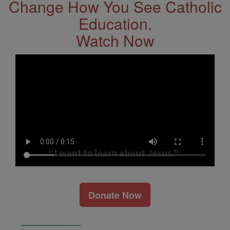
Change How You See Catholic
Education.
Watch Now
Donate Now