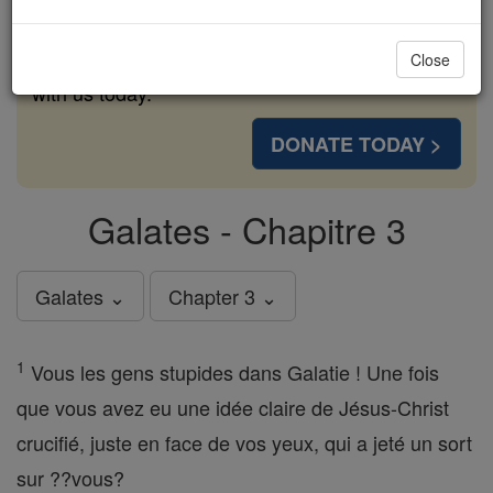
cost of a coffee — we could reach even more
families and keep this life-changing formation
Close
free for all. Be Courageous. Be Catholic. Stand
with us today.
DONATE TODAY >
Galates - Chapitre 3
Galates ⌄
Chapter 3 ⌄
1
Vous les gens stupides dans Galatie ! Une fois
que vous avez eu une idée claire de Jésus-Christ
crucifié, juste en face de vos yeux, qui a jeté un sort
sur ??vous?