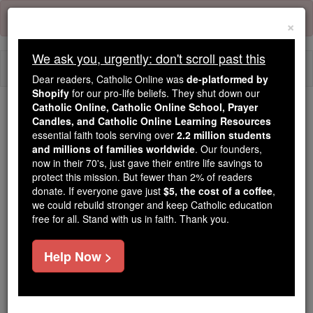
Skip
Error:
No page
to
×
content
We ask you, urgently: don't scroll past this
Togg
Dear readers, Catholic Online was
de-platformed by
navi
Shopify
for our pro-life beliefs. They shut down our
Catholic Online, Catholic Online School, Prayer
Candles, and Catholic Online Learning Resources
Because of You, 2.2 Million
essential faith tools serving over
2.2 million students
Students Are Being Formed in the
and millions of families worldwide
. Our founders,
Faith
now in their 70's, just gave their entire life savings to
protect this mission. But fewer than 2% of readers
Because of generous supporters like you,
donate. If everyone gave just
$5, the cost of a coffee
,
we could rebuild stronger and keep Catholic education
Catholic Online School has already delivered
free for all. Stand with us in faith. Thank you.
free, faithful Catholic education to over 2.2
million students across 193 countries. In an age
Help Now >
of noise and algorithms, you are helping form
souls with truth, prayer, Scripture, and Christ.
If everyone who reads this gave just $5 — the