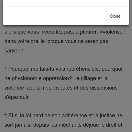
reçu dans une vision.
Close
2
Jusques à quand, Yahvé, je suis à pleurer de l'aide
alors que vous n'écoutez pas, à pleurer, «Violence !
dans votre oreille lorsque vous ne serez pas
sauver?
3
Pourquoi me fais-tu vois répréhensible, pourquoi
ne physionomie oppression? Le pillage et la
violence face à moi, disputes et des dissensions
s'épanouir.
4
Et si la loi perd de son adhérence et la justice ne
sort jamais, depuis les méchants déjoue le droit et