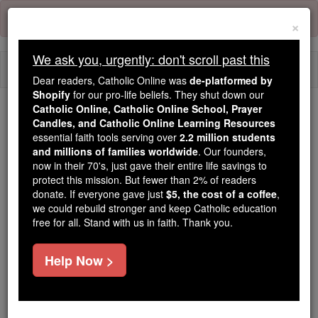
Skip
Error:
No page
to
×
content
We ask you, urgently: don't scroll past this
Togg
Dear readers, Catholic Online was
de-platformed by
navi
Shopify
for our pro-life beliefs. They shut down our
Catholic Online, Catholic Online School, Prayer
Trending:
Candles, and Catholic Online Learning Resources
essential faith tools serving over
2.2 million students
Daily Reading for Thursday, October ...
and millions of families worldwide
. Our founders,
Today's Reading
The Mysteries of the Rosary
now in their 70's, just gave their entire life savings to
protect this mission. But fewer than 2% of readers
donate. If everyone gave just
$5, the cost of a coffee
,
Habacuc - Chapitre 1
we could rebuild stronger and keep Catholic education
free for all. Stand with us in faith. Thank you.
Habacuc ⌄
Chapter 1 ⌄
Help Now >
1
L'accusation selon laquelle le prophète Habacuc