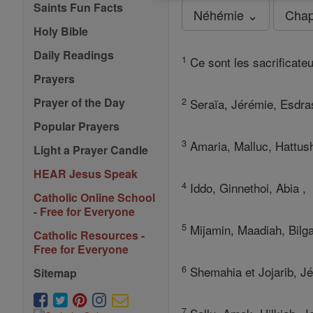
Saints Fun Facts
Néhémie ⌄
Chap
Holy Bible
Daily Readings
1
Ce sont les sacrificateur
Prayers
2
Prayer of the Day
Seraïa, Jérémie, Esdra
Popular Prayers
3
Amaria, Malluc, Hattus
Light a Prayer Candle
HEAR Jesus Speak
4
Iddo, Ginnethoi, Abia ,
Catholic Online School
- Free for Everyone
5
Mijamin, Maadiah, Bilga
Catholic Resources -
Free for Everyone
6
Shemahia et Jojarib, J
Sitemap
7