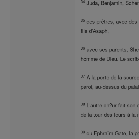
34
Juda, Benjamin, Schem
35
des prêtres, avec des t
fils d'Asaph,
36
avec ses parents, Shem
homme de Dieu. Le scribe
37
A la porte de la source
paroi, au-dessus du palai
38
L'autre ch?ur fait son c
de la tour des fours à la 
39
du Ephraïm Gate, la por