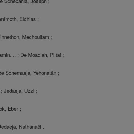
de Schebania, Joseph ;
rémoth, Elchias ;
Ginnethon, Mechoullam ;
amin. .. ; De Moadiah, Piltai ;
e Schemaeja, Yehonatân ;
 ; Jedaeja, Uzzi ;
ok, Eber ;
Jedaeja, Nathanaël .