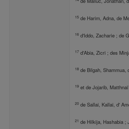
de Malluc, Jonathan, 
15
de Harim, Adna, de Me
16
d'Iddo, Zacharie ; de 
17
d'Abia, Zicri ; des Minj
18
de Bilgah, Shammua, d
19
et de Jojarib, Matthnaï
20
de Sallai, Kallai, d' Am
21
de Hilkija, Hashabia ; 