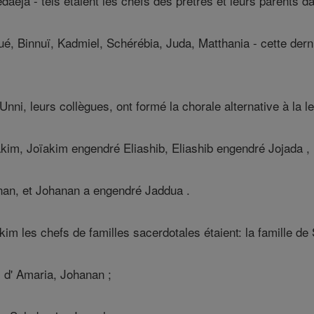
daeja - tels étaient les chefs des prêtres et leurs parents d
é, Binnuï, Kadmiel, Schérébia, Juda, Matthania - cette dern
nni, leurs collègues, ont formé la chorale alternative à la le
im, Joïakim engendré Eliashib, Eliashib engendré Jojada ,
an, et Johanan a engendré Jaddua .
im les chefs de familles sacerdotales étaient: la famille d
 d' Amaria, Johanan ;