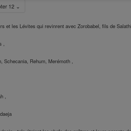
ter 12 ⌄
s et les Lévites qui revinrent avec Zorobabel, fils de Salathi
s ,
h, Schecania, Rehum, Merémoth ,
h ,
édaeja