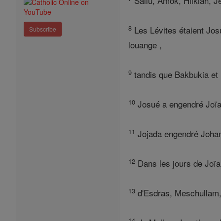
Sallu, Amok, Hilkiah, Je
8
Les Lévites étaient Josu
Subscribe
louange ,
9
tandis que Bakbukia et U
10
Josué a engendré Joïak
11
Jojada engendré Johan
12
Dans les jours de Joïak
13
d'Esdras, Meschullam,
14