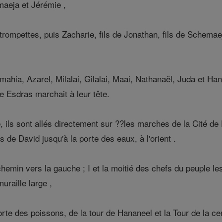
aeja et Jérémie ,
rompettes, puis Zacharie, fils de Jonathan, fils de Schemaeja
ahia, Azarel, Milalai, Gilalai, Maai, Nathanaël, Juda et Ha
 Esdras marchait à leur tête.
, ils sont allés directement sur ??les marches de la Cité de 
s de David jusqu'à la porte des eaux, à l'orient .
hemin vers la gauche ; I et la moitié des chefs du peuple les 
muraille large ,
te des poissons, de la tour de Hananeel et la Tour de la cent 