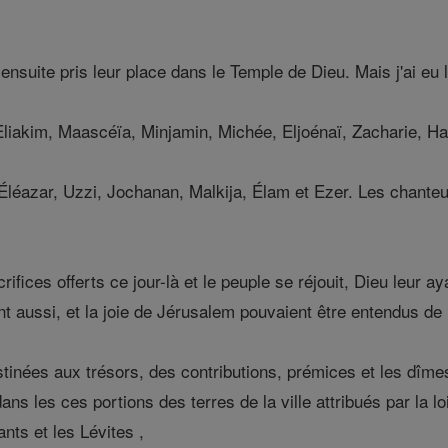
nsuite pris leur place dans le Temple de Dieu. Mais j'ai eu
 Eliakim, Maascéïa, Minjamin, Michée, Eljoénaï, Zacharie, H
éazar, Uzzi, Jochanan, Malkija, Élam et Ezer. Les chanteu
crifices offerts ce jour-là et le peuple se réjouit, Dieu leur
ent aussi, et la joie de Jérusalem pouvaient être entendus de 
inées aux trésors, des contributions, prémices et les dîme
 dans les ces portions des terres de la ville attribués par la 
ants et les Lévites ,