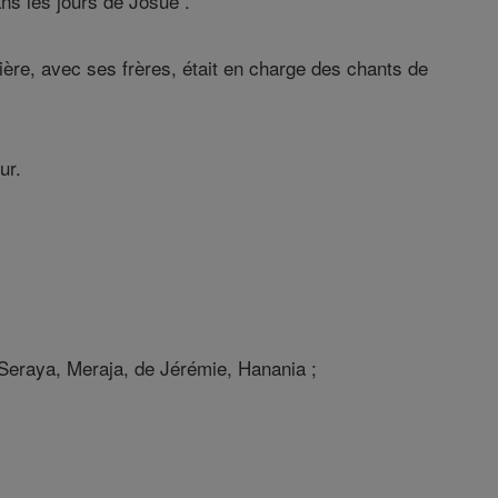
ans les jours de Josué .
ière, avec ses frères, était en charge des chants de
ur.
e Seraya, Meraja, de Jérémie, Hanania ;