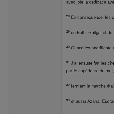
avec joie la dédicace a
28
En conséquence, les cha
29
de Beth- Guilgal et de 
30
Quand les sacrificateurs
31
J'ai ensuite fait les c
partie supérieure du mur, 
32
fermant la marche étai
33
et aussi Azaria, Esdra