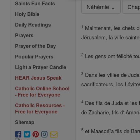
Saints Fun Facts
Néhémie ⌄
Chap
Holy Bible
Daily Readings
1
Maintenant, les chefs du
Prayers
Jérusalem, la ville sainte
Prayer of the Day
2
Les gens ont félicité to
Popular Prayers
Light a Prayer Candle
3
Dans les villes de Juda 
HEAR Jesus Speak
sacrificateurs, les Lévi
Catholic Online School
- Free for Everyone
4
Des fils de Juda et les f
Catholic Resources -
Free for Everyone
de Zacharie, fils d' Amar
Sitemap
5
et Maascéïa fils de Baruc