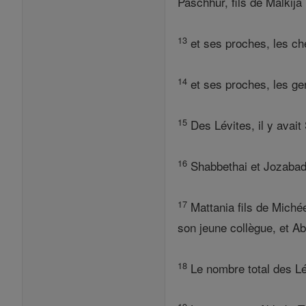
Paschhur, fils de Malkija 
13
et ses proches, les che
14
et ses proches, les gen
15
Des Lévites, il y avait
16
Shabbethai et Jozabad, 
17
Mattania fils de Michée
son jeune collègue, et Ab
18
Le nombre total des Lév