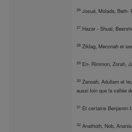
26
Josué, Molada, Beth- P
27
Hazar - Shual, Beersh
28
Ziklag, Meconah et se
29
En- Rimmon, Zorah, J
30
Zanoah, Adullam et leur
aussi loin que la vallée 
31
Et certains Benjamin f
32
Anathoth, Nob, Anania