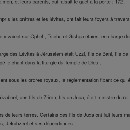
mon, et leurs parents, qui faisait le guet à la porte : 172 .
pris les prêtres et les lévites, ont fait leurs foyers à trav
 vivaient sur Ophel ; Tsicha et Gishpa étaient en charge d
rge des Lévites à Jérusalem était Uzzi, fils de Bani, fils de 
rigé le chant dans la liturgie du Temple de Dieu ;
ent sous les ordres royaux, la réglementation fixant ce qui ét
zabeel, des fils de Zérah, fils de Juda, était ministre du ro
ès de leurs terres. Certains des fils de Juda ont fait leurs
s, Jekabzeel et ses dépendances ,