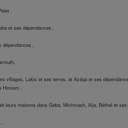
elet ,
eba et ses dépendances ,
s dépendances ,
armuth,
s villages, Lakis et ses terres, et Azéqa et ses dépendances
de Hinnom .
ait leurs maisons dans Geba, Michmash, Aija, Béthel et se
 ,