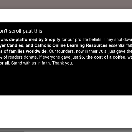
't scroll past this
, 2.2 Million Students Are Being Formed
e was
de-platformed by Shopify
for our pro-life beliefs. They shut do
ayer Candles, and Catholic Online Learning Resources
essential fai
porters like you, Catholic Online School has already deliver
ns of families worldwide
. Our founders, now in their 70's, just gave thei
 193 countries. In an age of noise and algorithms, you are he
2% of readers donate. If everyone gave just
$5, the cost of a coffee
, w
r all. Stand with us in faith. Thank you.
this gave just $5 — the cost of a coffee — we could reach e
 Be Courageous. Be Catholic. Stand with us today.
Néhémie - Chapi