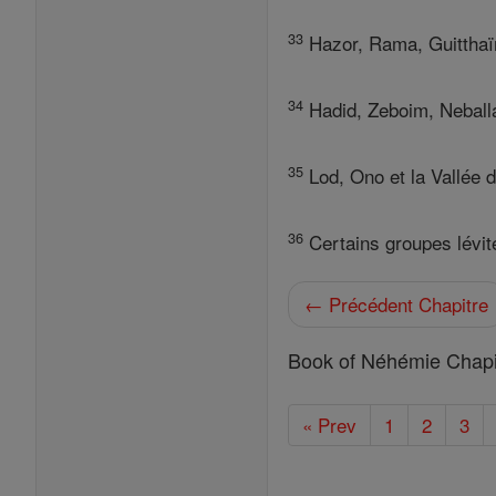
33
Hazor, Rama, Guitthaï
34
Hadid, Zeboim, Neballa
35
Lod, Ono et la Vallée d
36
Certains groupes lévit
← Précédent Chapitre
Book of Néhémie Chapi
« Prev
1
2
3