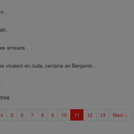
m ,
th ,
es artisans .
es vivaient en Juda, certains en Benjamin .
tres
4
5
6
7
8
9
10
11
12
13
Next »