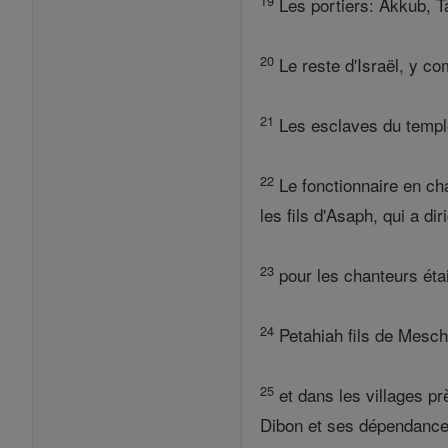
19
Les portiers: Akkub, Tal
20
Le reste d'Israël, y com
21
Les esclaves du temple
22
Le fonctionnaire en cha
les fils d'Asaph, qui a di
23
pour les chanteurs étai
24
Petahiah fils de Mesché
25
et dans les villages pr
Dibon et ses dépendance