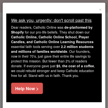
Skip
Error:
No page
to
×
content
We ask you, urgently: don't scroll past this
Togg
Dear readers, Catholic Online was
de-platformed by
navi
Shopify
for our pro-life beliefs. They shut down our
Catholic Online, Catholic Online School, Prayer
Candles, and Catholic Online Learning Resources
Because of You, 2.2 Million
essential faith tools serving over
2.2 million students
Students Are Being Formed in the
and millions of families worldwide
. Our founders,
Faith
now in their 70's, just gave their entire life savings to
protect this mission. But fewer than 2% of readers
Because of generous supporters like you,
donate. If everyone gave just
$5, the cost of a coffee
,
we could rebuild stronger and keep Catholic education
Catholic Online School has already delivered
free for all. Stand with us in faith. Thank you.
free, faithful Catholic education to over 2.2
million students across 193 countries. In an age
Help Now >
of noise and algorithms, you are helping form
souls with truth, prayer, Scripture, and Christ.
If everyone who reads this gave just $5 — the