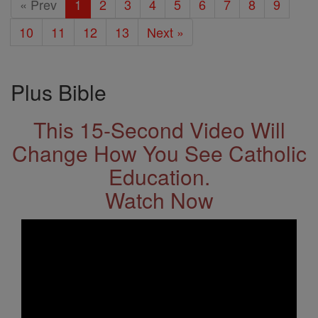
« Prev
1
2
3
4
5
6
7
8
9
10
11
12
13
Next »
Plus Bible
This 15-Second Video Will
Change How You See Catholic
Education.
Watch Now