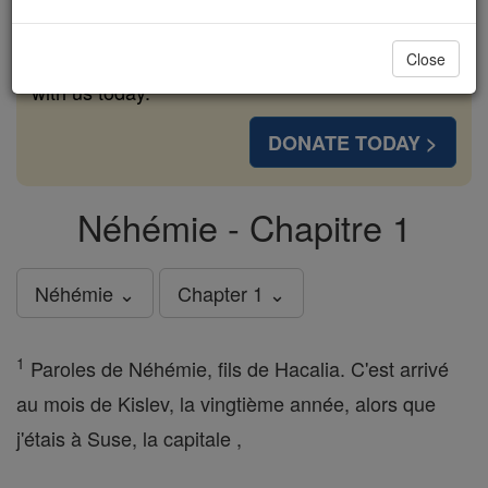
cost of a coffee — we could reach even more
families and keep this life-changing formation
Close
free for all. Be Courageous. Be Catholic. Stand
with us today.
DONATE TODAY >
Néhémie - Chapitre 1
Néhémie ⌄
Chapter 1 ⌄
1
Paroles de Néhémie, fils de Hacalia. C'est arrivé
au mois de Kislev, la vingtième année, alors que
j'étais à Suse, la capitale ,